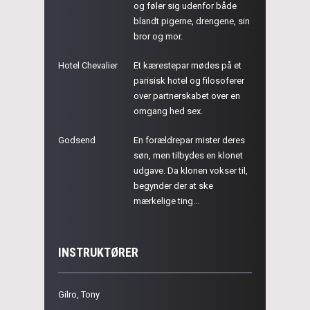
og føler sig udenfor både
blandt pigerne, drengene, sin
bror og mor.
Hotel Chevalier
Et kærestepar mødes på et
parisisk hotel og filosoferer
over partnerskabet over en
omgang hed sex.
Godsend
En forældrepar mister deres
søn, men tilbydes en klonet
udgave. Da klonen vokser til,
begynder der at ske
mærkelige ting...
INSTRUKTØRER
Gilro, Tony