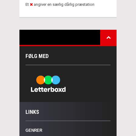
Et
angiver en særlig dårlig præstation
FØLG MED
LINKS
GENRER