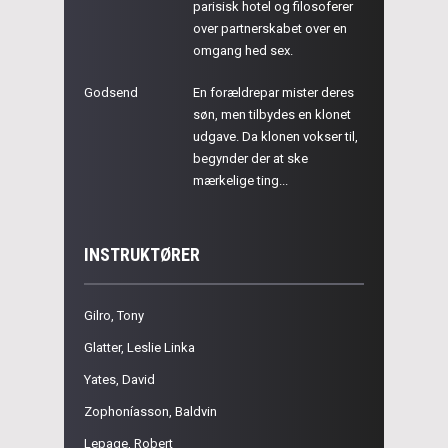
parisisk hotel og filosoferer
over partnerskabet over en
omgang hed sex.
Godsend
En forældrepar mister deres
søn, men tilbydes en klonet
udgave. Da klonen vokser til,
begynder der at ske
mærkelige ting...
INSTRUKTØRER
Gilro, Tony
Glatter, Leslie Linka
Yates, David
Zophoníasson, Baldvin
Lepage, Robert