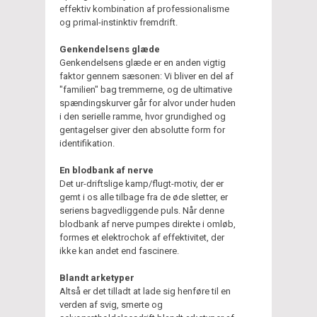
effektiv kombination af professionalisme
og primal-instinktiv fremdrift.
Genkendelsens glæde
Genkendelsens glæde er en anden vigtig
faktor gennem sæsonen: Vi bliver en del af
"familien" bag tremmerne, og de ultimative
spændingskurver går for alvor under huden
i den serielle ramme, hvor grundighed og
gentagelser giver den absolutte form for
identifikation.
En blodbank af nerve
Det ur-driftslige kamp/flugt-motiv, der er
gemt i os alle tilbage fra de øde sletter, er
seriens bagvedliggende puls. Når denne
blodbank af nerve pumpes direkte i omløb,
formes et elektrochok af effektivitet, der
ikke kan andet end fascinere.
Blandt arketyper
Altså er det tilladt at lade sig henføre til en
verden af svig, smerte og