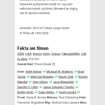
Djawadis pumpende musik er i sig selv
velkomponeret og bliver såmænd en vigtig
del af seriens identitet.
Anmeldt i 2010 af Tobias Lynge Herler
© Philm.dk 1992-2026
Fakta om filmen
2005
,
USA,
Action,
Krimi,
Drama,
Fængselsfilm,
Udl.
tv-serie,
913 min.
Dansk titel:
Prison Break [1]
Instr:
Brett Ratner,
Michael W. Watkins,
Brad
Turner,
Matt Earl Beesley,
Randy Zisk,
Robert
Mandel,
Vern Gillum,
Jace Alexander,
Dwight H. Little,
Jesús Salvador Treviño,
Bobby Roth,
Dean White,
Kevin Hooks
Prod:
Garry A. Brown
Manus:
Paul Scheuring
Foto:
Fernando Argüelles
Klip:
Etienne Des Lauriers
Mus: