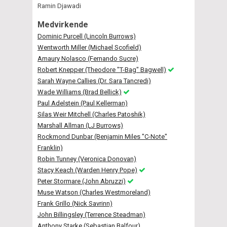
Ramin Djawadi
Medvirkende
Dominic Purcell (Lincoln Burrows)
Wentworth Miller (Michael Scofield)
Amaury Nolasco (Fernando Sucre)
Robert Knepper (Theodore "T-Bag" Bagwell)
Sarah Wayne Callies (Dr. Sara Tancredi)
Wade Williams (Brad Bellick)
Paul Adelstein (Paul Kellerman)
Silas Weir Mitchell (Charles Patoshik)
Marshall Allman (LJ Burrows)
Rockmond Dunbar (Benjamin Miles "C-Note"
Franklin)
Robin Tunney (Veronica Donovan)
Stacy Keach (Warden Henry Pope)
Peter Stormare (John Abruzzi)
Muse Watson (Charles Westmoreland)
Frank Grillo (Nick Savrinn)
John Billingsley (Terrence Steadman)
Anthony Starke (Sebastian Balfour)