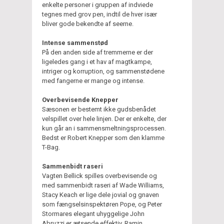
enkelte personer i gruppen af indviede
tegnes med grov pen, indtil de hver især
bliver gode bekendte af seerne.
Intense sammenstød
På den anden side af tremmerne er der
ligeledes gang i et hav af magtkampe,
intriger og korruption, og sammenstødene
med fangerne er mange og intense.
Overbevisende Knepper
Sæsonen er bestemt ikke gudsbenådet
velspillet over hele linjen. Der er enkelte, der
kun går an i sammensmeltningsprocessen.
Bedst er Robert Knepper som den klamme
T-Bag.
Sammenbidt raseri
Vagten Bellick spilles overbevisende og
med sammenbidt raseri af Wade Williams,
Stacy Keach er lige dele jovial og gnaven
som fængselsinspektøren Pope, og Peter
Stormares elegant uhyggelige John
Abruzzi er ætsende effektiv. Ramin