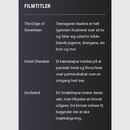
FILMTITLER
The Edge of
Teenageren Nadine er helt
Seventeen
igennem frustreret over sit liv
og føler sig udenfor både
blandt pigerne, drengene, sin
bror og mor.
Hotel Chevalier
Et kærestepar mødes på et
parisisk hotel og filosoferer
over partnerskabet over en
omgang hed sex.
Godsend
En forældrepar mister deres
søn, men tilbydes en klonet
udgave. Da klonen vokser til,
begynder der at ske
mærkelige ting...