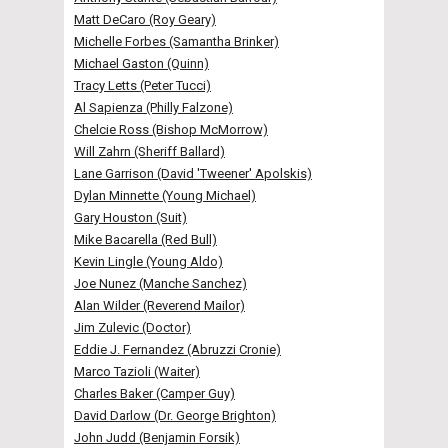
Matt DeCaro (Roy Geary)
Michelle Forbes (Samantha Brinker)
Michael Gaston (Quinn)
Tracy Letts (Peter Tucci)
Al Sapienza (Philly Falzone)
Chelcie Ross (Bishop McMorrow)
Will Zahrn (Sheriff Ballard)
Lane Garrison (David 'Tweener' Apolskis)
Dylan Minnette (Young Michael)
Gary Houston (Suit)
Mike Bacarella (Red Bull)
Kevin Lingle (Young Aldo)
Joe Nunez (Manche Sanchez)
Alan Wilder (Reverend Mailor)
Jim Zulevic (Doctor)
Eddie J. Fernandez (Abruzzi Cronie)
Marco Tazioli (Waiter)
Charles Baker (Camper Guy)
David Darlow (Dr. George Brighton)
John Judd (Benjamin Forsik)