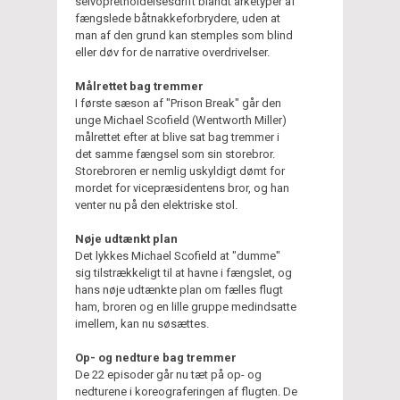
selvopretholdelsesdrift blandt arketyper af
fængslede båtnakkeforbrydere, uden at
man af den grund kan stemples som blind
eller døv for de narrative overdrivelser.
Målrettet bag tremmer
I første sæson af "Prison Break" går den
unge Michael Scofield (Wentworth Miller)
målrettet efter at blive sat bag tremmer i
det samme fængsel som sin storebror.
Storebroren er nemlig uskyldigt dømt for
mordet for vicepræsidentens bror, og han
venter nu på den elektriske stol.
Nøje udtænkt plan
Det lykkes Michael Scofield at "dumme"
sig tilstrækkeligt til at havne i fængslet, og
hans nøje udtænkte plan om fælles flugt
ham, broren og en lille gruppe medindsatte
imellem, kan nu søsættes.
Op- og nedture bag tremmer
De 22 episoder går nu tæt på op- og
nedturene i koreograferingen af flugten. De