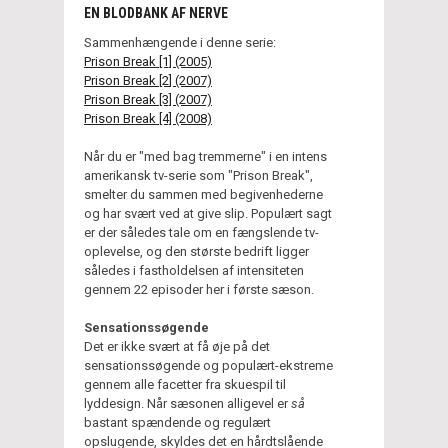
EN BLODBANK AF NERVE
Sammenhængende i denne serie:
Prison Break [1] (2005)
Prison Break [2
] (2007)
Prison Break [3] (2007)
Prison Break [4] (2008)
Når du er "med bag tremmerne" i en intens
amerikansk tv-serie som "Prison Break",
smelter du sammen med begivenhederne
og har svært ved at give slip. Populært sagt
er der således tale om en fængslende tv-
oplevelse, og den største bedrift ligger
således i fastholdelsen af intensiteten
gennem 22 episoder her i første sæson.
Sensationssøgende
Det er ikke svært at få øje på det
sensationssøgende og populært-ekstreme
gennem alle facetter fra skuespil til
lyddesign. Når sæsonen alligevel er
så
bastant spændende og regulært
opslugende, skyldes det en hårdtslående