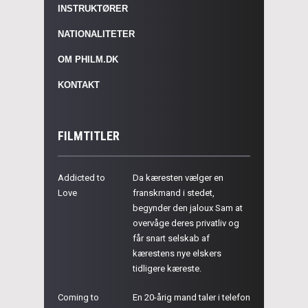
INSTRUKTØRER
NATIONALITETER
OM PHILM.DK
KONTAKT
FILMTITLER
Addicted to
Da kæresten vælger en
Love
franskmand i stedet,
begynder den jaloux Sam at
overvåge deres privatliv og
får snart selskab af
kærestens nye elskers
tidligere kæreste.
Coming to
En 20-årig mand taler i telefon