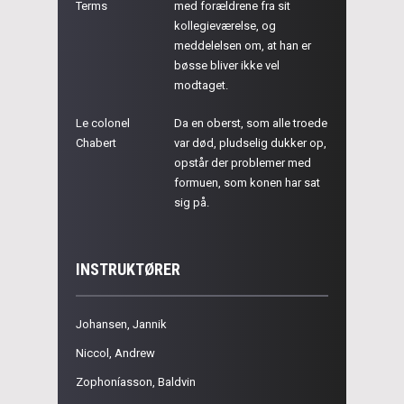
Terms
med forældrene fra sit
kollegieværelse, og
meddelelsen om, at han er
bøsse bliver ikke vel
modtaget.
Le colonel
Da en oberst, som alle troede
Chabert
var død, pludselig dukker op,
opstår der problemer med
formuen, som konen har sat
sig på.
INSTRUKTØRER
Johansen, Jannik
Niccol, Andrew
Zophoníasson, Baldvin