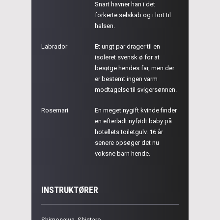
Snart havner han i det
forkerte selskab og i lort til
halsen.
Labrador
Et ungt par drager til en
isoleret svensk ø for at
besøge hendes far, men der
er bestemt ingen varm
modtagelse til svigersønnen.
Rosemari
En meget nygift kvinde finder
en efterladt nyfødt baby på
hotellets toiletgulv. 16 år
senere opsøger det nu
voksne barn hende.
INSTRUKTØRER
Shimosawa, Shintaro