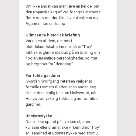
Om ikke andet kan man lære en hel del om
den trojanske krig af Wolfgangs Petersens
flotte og storladne film, hvor Achilleus og
Agamemnon er i kamp.
Glimrende historisk briefing
Var du en af dem, der sov i
oldtidskundskabstimerne, så er "Troy"
faktisk et glimrende bud på en briefing om
nogle væsentlige personligheder, pointer
og begreber fra "dengang".
For fulde gardiner
Hvordan,
Wolfgang Petersen vælger at
fortælle Homers Illiaden er en anden sag.
Her er der nemlig tale om Hollywood, når
Hollywood virkelig folder sig ud for fulde
gardiner.
Udstyrsstykke
Der er ikke sparet på hverken stjerner,
kulisser eller dramatiske virkemidler: "Troy"
er i sandhed et udstyrsstykke med stort u.