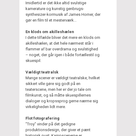
Imidlertid er det ikke altid svulstige
kamerature og kunstig genbrugs-
synthesizer-kormusik af James Horner, der
gør en film til et mesterværk...
En klods om akilleshælen
I dette tilfælde bliver det mere en klods om
akilleshælen, at det hele nærmest står i
flammer af bar overdrama og svulstighed
– noget, der går igen i både fortællestil og
skuespil.
Vældigt teatralsk
Mange scener er vældigt teatralske, hvilket
sikkert ville gøre sig godt på en
teaterscene, men her
er
der jo tale om
filmkunst, og så måtte skuespillernes
dialoger og kropssprog gerne nærme sig
virkeligheden lidt mere.
Flot fotografering
"Troy" vinder på det gedigne
produktionsdesign, der giver et pænt
historisk pust. Kampscenerne er