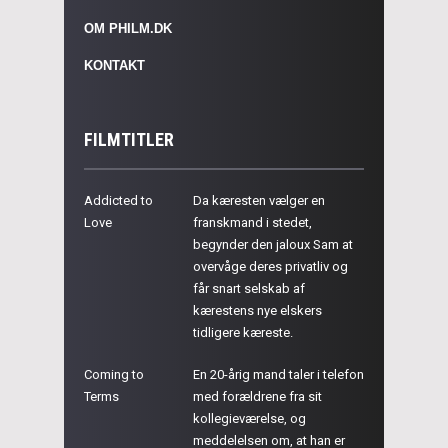
OM PHILM.DK
KONTAKT
FILMTITLER
Addicted to
Da kæresten vælger en
Love
franskmand i stedet,
begynder den jaloux Sam at
overvåge deres privatliv og
får snart selskab af
kærestens nye elskers
tidligere kæreste.
Coming to
En 20-årig mand taler i telefon
Terms
med forældrene fra sit
kollegieværelse, og
meddelelsen om, at han er