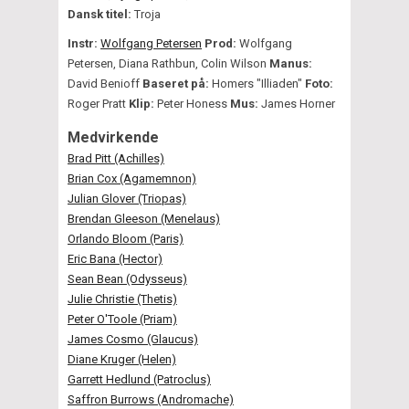
Dansk titel:
Troja
Instr:
Wolfgang Petersen
Prod:
Wolfgang
Petersen, Diana Rathbun, Colin Wilson
Manus:
David Benioff
Baseret på:
Homers "Illiaden"
Foto:
Roger Pratt
Klip:
Peter Honess
Mus:
James Horner
Medvirkende
Brad Pitt (Achilles)
Brian Cox (Agamemnon)
Julian Glover (Triopas)
Brendan Gleeson (Menelaus)
Orlando Bloom (Paris)
Eric Bana (Hector)
Sean Bean (Odysseus)
Julie Christie (Thetis)
Peter O'Toole (Priam)
James Cosmo (Glaucus)
Diane Kruger (Helen)
Garrett Hedlund (Patroclus)
Saffron Burrows (Andromache)