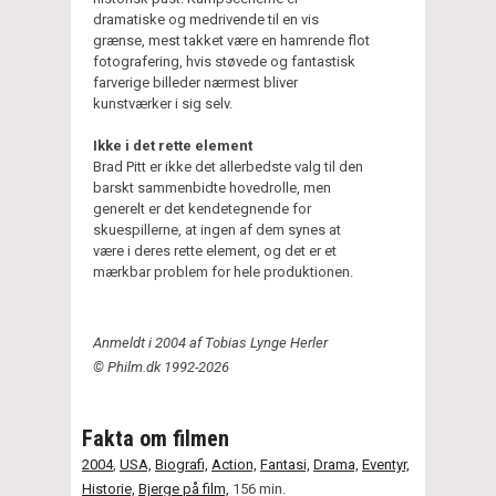
dramatiske og medrivende til en vis
grænse, mest takket være en hamrende flot
fotografering, hvis støvede og fantastisk
farverige billeder nærmest bliver
kunstværker i sig selv.
Ikke i det rette element
Brad Pitt er ikke det allerbedste valg til den
barskt sammenbidte hovedrolle, men
generelt er det kendetegnende for
skuespillerne, at ingen af dem synes at
være i deres rette element, og det er et
mærkbar problem for hele produktionen.
Anmeldt i 2004 af Tobias Lynge Herler
© Philm.dk 1992-2026
Fakta om filmen
2004
,
USA,
Biografi,
Action,
Fantasi,
Drama,
Eventyr,
Historie,
Bjerge på film,
156 min.