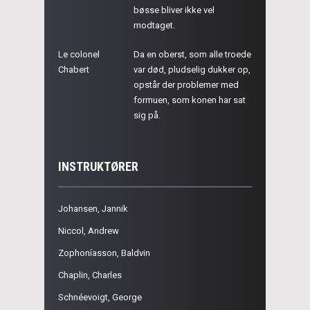
bøsse bliver ikke vel
modtaget.
Le colonel
Da en oberst, som alle troede
Chabert
var død, pludselig dukker op,
opstår der problemer med
formuen, som konen har sat
sig på.
INSTRUKTØRER
Johansen, Jannik
Niccol, Andrew
Zophoníasson, Baldvin
Chaplin, Charles
Schnéevoigt, George