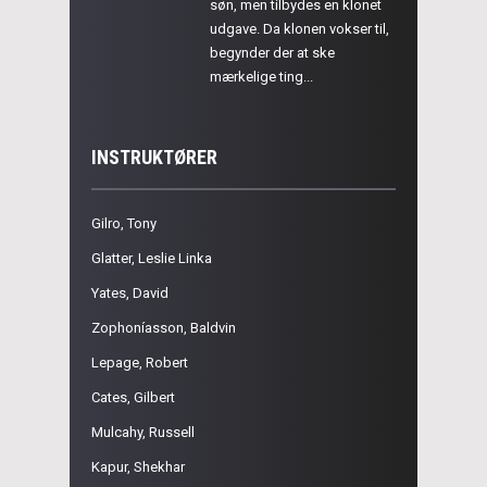
søn, men tilbydes en klonet
udgave. Da klonen vokser til,
begynder der at ske
mærkelige ting...
INSTRUKTØRER
Gilro, Tony
Glatter, Leslie Linka
Yates, David
Zophoníasson, Baldvin
Lepage, Robert
Cates, Gilbert
Mulcahy, Russell
Kapur, Shekhar