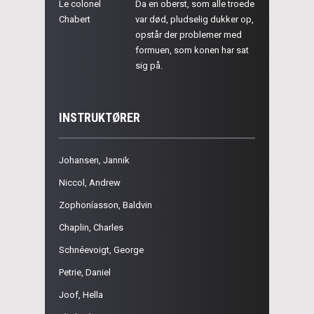
Le colonel
Da en oberst, som alle troede
Chabert
var død, pludselig dukker op,
opstår der problemer med
formuen, som konen har sat
sig på.
INSTRUKTØRER
Johansen, Jannik
Niccol, Andrew
Zophoníasson, Baldvin
Chaplin, Charles
Schnéevoigt, George
Petrie, Daniel
Joof, Hella