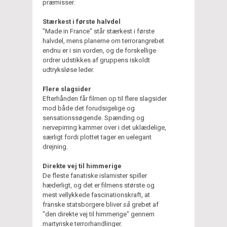
præmisser.
Stærkest i første halvdel
"Made in France" står stærkest i første
halvdel, mens planerne om terrorangrebet
endnu er i sin vorden, og de forskellige
ordrer udstikkes af gruppens iskoldt
udtryksløse leder.
Flere slagsider
Efterhånden får filmen op til flere slagsider
mod både det forudsigelige og
sensationssøgende. Spænding og
nervepirring kammer over i det uklædelige,
særligt fordi plottet tager en uelegant
drejning.
Direkte vej til himmerige
De fleste fanatiske islamister spiller
hæderligt, og det er filmens største og
mest vellykkede fascinationskraft, at
franske statsborgere bliver
så
grebet af
"den direkte vej til himmerige" gennem
martyriske terrorhandlinger.