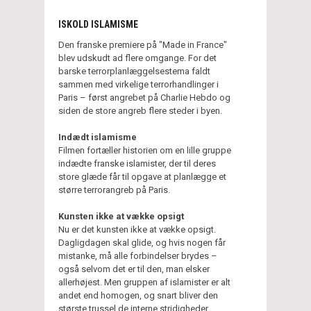
ISKOLD ISLAMISME
Den franske premiere på "Made in France"
blev udskudt ad flere omgange. For det
barske terrorplanlæggelsestema faldt
sammen med virkelige terrorhandlinger i
Paris – først angrebet på Charlie Hebdo og
siden de store angreb flere steder i byen.
Indædt islamisme
Filmen fortæller historien om en lille gruppe
indædte franske islamister, der til deres
store glæde får til opgave at planlægge et
større terrorangreb på Paris.
Kunsten ikke at vække opsigt
Nu er det kunsten ikke at vække opsigt.
Dagligdagen skal glide, og hvis nogen får
mistanke, må alle forbindelser brydes –
også selvom det er til den, man elsker
allerhøjest. Men gruppen af islamister er alt
andet end homogen, og snart bliver den
største trussel de interne stridigheder.