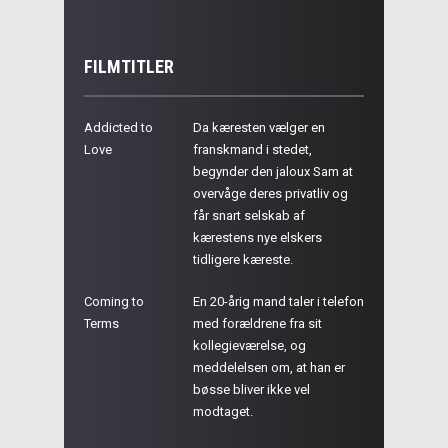
FILMTITLER
Addicted to
Da kæresten vælger en
Love
franskmand i stedet,
begynder den jaloux Sam at
overvåge deres privatliv og
får snart selskab af
kærestens nye elskers
tidligere kæreste.
Coming to
En 20-årig mand taler i telefon
Terms
med forældrene fra sit
kollegieværelse, og
meddelelsen om, at han er
bøsse bliver ikke vel
modtaget.