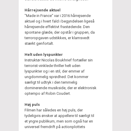
Hårrejsende aktuel
"Made in France" var i 2016 hårrejsende
aktuel og i hvert fald i begyndelsen ligeså
hårrejsende effektivt frastødende. Den
spontane glæde, der opstår i gruppen, da
terroropgaven udstikkes, er klamsvedt
stærkt genfortalt.
Helt uden lyspunkter
Instruktør Nicolas Boukhrief fortæller sin
terrorist-vinklede thriller helt uden
lyspunkter og i en stil, der emmer af
ungdommelig sprødhed. Det kommer
særligt til udtryk i den temmelig
dominerende musikside, der er elektronisk
optempo af Robin Coudert.
Høj puls
Filmen har således en høj puls, der
tydeligvis ønsker at appellere til særligt til
et yngre publikum, men som også har en
universel fremdrift på actionplottets