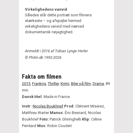
Virkelighedens vanvid
Således står dette portræt som filmens
stærkeste – og afspejler hermed
virkelighedens vanvid med nærved
dokumentarisk nøjagtighed.
Anmeldt i 2016 af Tobias Lynge Herler
© Philm.dk 1992-2026
Fakta om filmen
2015
,
Frankrig,
Thriller,
Krimi,
Biler på film,
Drama,
89
min.
Dansk titel:
Made in France
Instr:
Nicolas Boukhrief
Prod:
Clément Miserez,
Matthieu Warter
Manus:
Éric Besnard, Nicolas
Boukhrief
Foto:
Patrick Ghiringhelli
Klip:
Céline
Perréard
Mus:
Robin Coudert