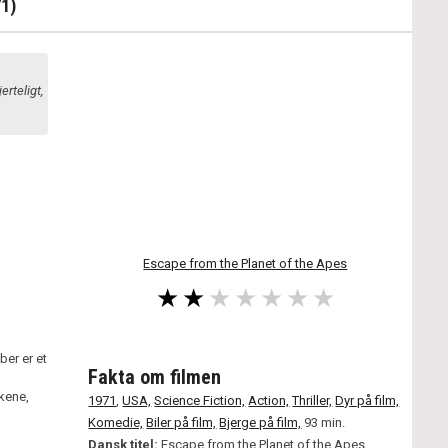
1)
rteligt,
Escape from the Planet of the Apes
ber er et
Fakta om filmen
kene,
1971
,
USA,
Science Fiction,
Action,
Thriller,
Dyr på film,
Komedie,
Biler på film,
Bjerge på film,
93 min.
Dansk titel:
Escape from the Planet of the Apes