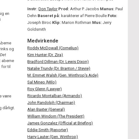
Instr:
Don Taylor
Prod:
Arthur P. Jacobs
Manus:
Paul
sig en
Dehn
Baseret på:
karakterer af Pierre Boulle
Foto:
i
Joseph Biroc
Klip:
Marion Rothman
Mus:
Jerry
Goldsmith
Medvirkende
 Aberne
Roddy McDowall (Cornelius)
rinks og
"Det
Kim Hunter (Dr. Zira)
t aberne
Bradford Dillman (Dr. Lewis Dixon)
or til
Natalie Trundy (Dr. Branton / Stevie)
M. Emmet Walsh (Gen. Winthrop's Aide)
Sal Mineo (Milo)
Roy Glenn (Lawyer)
Ricardo Montalban (Armando)
e være
John Randolph (Chairman)
g dårligt.
Alan Baxter (General)
William Windom (The President)
James Gonzalez (Official at Briefing)
Eddie Smith (Reporter)
Harry Lauter (Gen. Winthrop)