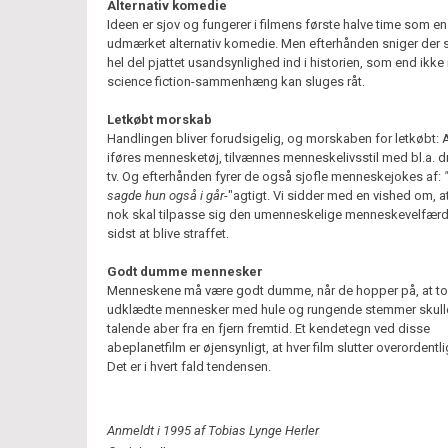
Alternativ komedie
Ideen er sjov og fungerer i filmens første halve time som en
udmærket alternativ komedie. Men efterhånden sniger der 
hel del pjattet usandsynlighed ind i historien, som end ikke 
science fiction-sammenhæng kan sluges råt.
Letkøbt morskab
Handlingen bliver forudsigelig, og morskaben for letkøbt:
iføres mennesketøj, tilvænnes menneskelivsstil med bl.a. d
tv. Og efterhånden fyrer de også sjofle menneskejokes af:
sagde hun også i går
-"agtigt. Vi sidder med en vished om, a
nok skal tilpasse sig den umenneskelige menneskevelfærd f
sidst at blive straffet.
Godt dumme mennesker
Menneskene må være godt dumme, når de hopper på, at to
udklædte mennesker med hule og rungende stemmer skull
talende aber fra en fjern fremtid. Et kendetegn ved disse
abeplanetfilm er øjensynligt, at hver film slutter overordentli
Det er i hvert fald tendensen.
Anmeldt i 1995 af Tobias Lynge Herler