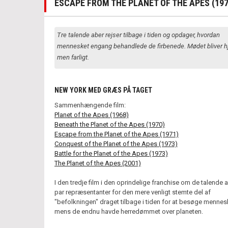
ESCAPE FROM THE PLANET OF THE APES (197
Tre talende aber rejser tilbage i tiden og opdager, hvordan
mennesket engang behandlede de firbenede. Mødet bliver hje
men farligt.
NEW YORK MED GRÆS PÅ TAGET
Sammenhængende film:
Planet of the Apes (1968)
Beneath the Planet of the Apes (1970)
Escape from the Planet of the Apes (1971)
Conquest of the Planet of the Apes (1973)
Battle for the Planet of the Apes (1973)
The Planet of the Apes (2001)
I den tredje film i den oprindelige franchise om de talende a
par repræsentanter for den mere venligt stemte del af
"befolkningen" draget tilbage i tiden for at besøge mennes
mens de endnu havde herredømmet over planeten.