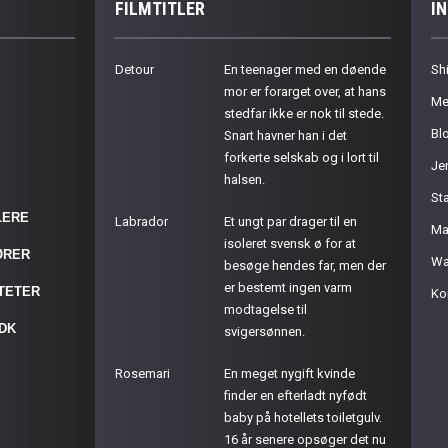
FILMTITLER
I
Detour
En teenager med en døende
Sh
mor er forarget over, at hans
Me
stedfar ikke er nok til stede.
Bl
Snart havner han i det
forkerte selskab og i lort til
Je
halsen.
St
LERE
Labrador
Et ungt par drager til en
Ma
isoleret svensk ø for at
ØRER
Wa
besøge hendes far, men der
er bestemt ingen varm
ITETER
Ko
modtagelse til
.DK
svigersønnen.
Rosemari
En meget nygift kvinde
finder en efterladt nyfødt
baby på hotellets toiletgulv.
16 år senere opsøger det nu