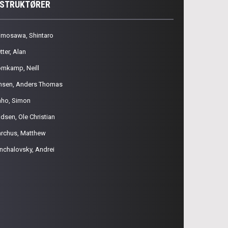
NSTRUKTØRER
imosawa, Shintaro
tter, Alan
omkamp, Neill
nsen, Anders Thomas
aho, Simon
dsen, Ole Christian
rchus, Matthew
nchalovsky, Andrei