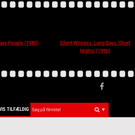
ary People (1980)
Silent Witness: Long Days, Short
Nights (1996)
VIS TILFÆLDIG
▼