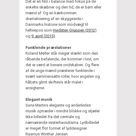
Det er en film i balance med fokus på de
enkelte skæbner og den tid, de er børn eller
mænd af. Og en kærkommen
dramatisering af en skyggeside i
Danmarks historie som modvægt til
helteepos som
Hvidsten Gruppen (2012)
og
9. april (2015)
.
Funklende præstationer
Roland Møller står meget stærkt som den
råbende befalende, der kommer i tvivl, om
det er værd at bevare ondskaben. Og flere
af de unge mænd præsterer funklende i
svært sammensatte roller, hvor angsten og
håbets glimt skiftevis står malet i
ansigterne.
Elegant musik
Sune Martins elegante og anderledes
musik optræder i mindre blokke og stjæler
ikke billedet fra det centrale og
nærværende vesterhavsdrama. Lydbilledet
er meget flot formet af lyddesigner
Rasmus Winther Jensen.