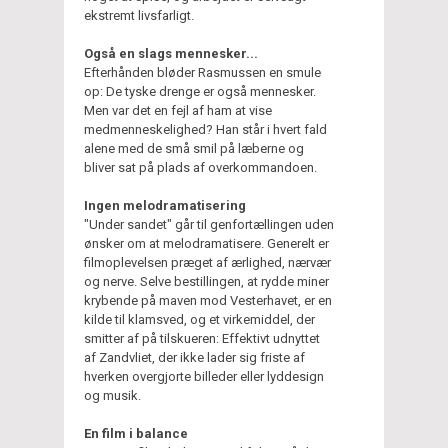
ekstremt livsfarligt.
Også en slags mennesker...
Efterhånden bløder Rasmussen en smule
op: De tyske drenge er også mennesker.
Men var det en fejl af ham at vise
medmenneskelighed? Han står i hvert fald
alene med de små smil på læberne og
bliver sat på plads af overkommandoen.
Ingen melodramatisering
"Under sandet" går til genfortællingen uden
ønsker om at melodramatisere. Generelt er
filmoplevelsen præget af ærlighed, nærvær
og nerve. Selve bestillingen, at rydde miner
krybende på maven mod Vesterhavet, er en
kilde til klamsved, og et virkemiddel, der
smitter af på tilskueren: Effektivt udnyttet
af Zandvliet, der ikke lader sig friste af
hverken overgjorte billeder eller lyddesign
og musik.
En film i balance