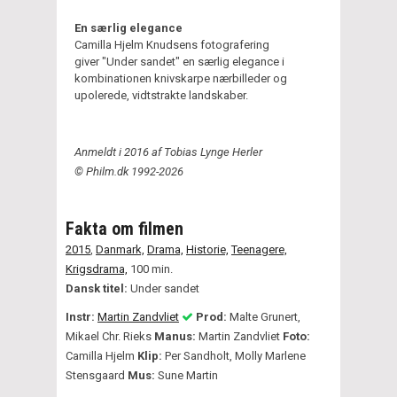
En særlig elegance
Camilla Hjelm Knudsens fotografering
giver "Under sandet" en særlig elegance i
kombinationen knivskarpe nærbilleder og
upolerede, vidtstrakte landskaber.
Anmeldt i 2016 af Tobias Lynge Herler
© Philm.dk 1992-2026
Fakta om filmen
2015
,
Danmark,
Drama,
Historie,
Teenagere,
Krigsdrama,
100 min.
Dansk titel:
Under sandet
Instr:
Martin Zandvliet
Prod:
Malte Grunert,
Mikael Chr. Rieks
Manus:
Martin Zandvliet
Foto:
Camilla Hjelm
Klip:
Per Sandholt, Molly Marlene
Stensgaard
Mus:
Sune Martin