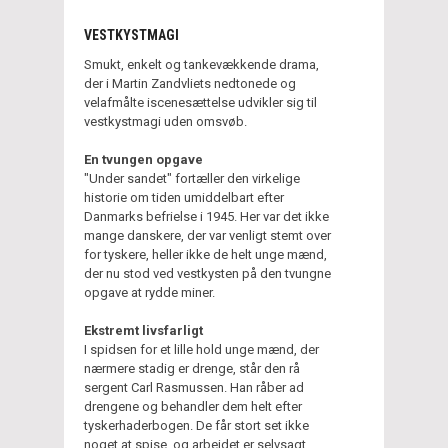
VESTKYSTMAGI
Smukt, enkelt og tankevækkende drama,
der i Martin Zandvliets nedtonede og
velafmålte iscenesættelse udvikler sig til
vestkystmagi uden omsvøb.
En tvungen opgave
"Under sandet" fortæller den virkelige
historie om tiden umiddelbart efter
Danmarks befrielse i 1945. Her var det ikke
mange danskere, der var venligt stemt over
for tyskere, heller ikke de helt unge mænd,
der nu stod ved vestkysten på den tvungne
opgave at rydde miner.
Ekstremt livsfarligt
I spidsen for et lille hold unge mænd, der
nærmere stadig er drenge, står den rå
sergent Carl Rasmussen. Han råber ad
drengene og behandler dem helt efter
tyskerhaderbogen. De får stort set ikke
noget at spise, og arbejdet er selvsagt