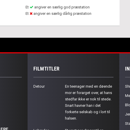
Et
angiver en særlig god præstation
Et
angiver en særlig dårlig præstation
FILMTITLER
I
Detour
En teenager med en døende
Sh
mor er forarget over, at hans
Me
stedfar ikke er nok til stede.
Bl
Snart havner han i det
forkerte selskab og i lort til
Je
halsen.
St
LERE