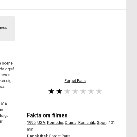
agens
e scene,
 da også
mmeren
er sig i
Forget Paris
sa.
i USA
ine
Fakta om filmen
ldigt
er
1995
,
USA,
Komedie,
Drama,
Romantik,
Sport,
101
min.
Dansk titel:
Forget Paris