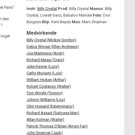
et Paris"
Instr:
Billy Crystal
Prod:
Billy Crystal
Manus:
Billy
Crystal, Lowell Ganz, Babaloo Mandel
Foto:
Don
om den
Burgess
Klip:
Kent Beyda
Mus:
Marc Shaiman
 i
Medvirkende
Forget
Billy Crystal (Mickey Gordon)
Debra Winger (Ellen Andrews)
Joe Mantegna (Andy)
Richard Masur (Craig)
Julie Kavner (Lucy)
Cathy Moriarty (Lois)
William Hickey (Arthur)
Robert Costanzo (Walter)
Tom Wright (Tommy)
Johnny Williams (Lou)
Clint Howard (Exterminator)
Richard Assad (Suitcase Man)
Allan Kolman (Waiter)
Patrick Thomas O'Brien (Angry Fan)
John Spencer (Jack)