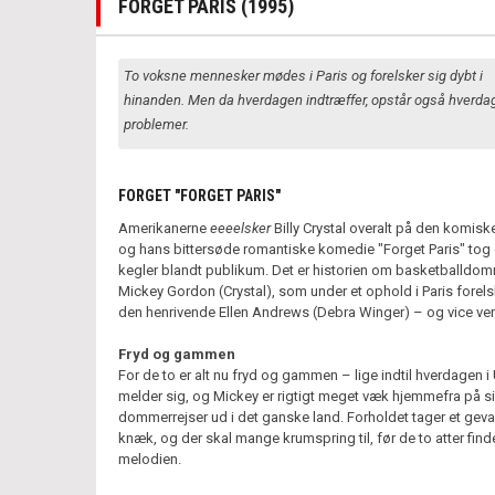
FORGET PARIS (1995)
To voksne mennesker mødes i Paris og forelsker sig dybt i
hinanden. Men da hverdagen indtræffer, opstår også hverd
problemer.
FORGET "FORGET PARIS"
Amerikanerne
eeeelsker
Billy Crystal overalt på den komisk
og hans bittersøde romantiske komedie "Forget Paris" tog
kegler blandt publikum. Det er historien om basketballdo
Mickey Gordon (Crystal), som under et ophold i Paris forelsk
den henrivende Ellen Andrews (Debra Winger) – og vice ver
Fryd og gammen
For de to er alt nu fryd og gammen – lige indtil hverdagen 
melder sig, og Mickey er rigtigt meget væk hjemmefra på s
dommerrejser ud i det ganske land. Forholdet tager et geva
knæk, og der skal mange krumspring til, før de to atter find
melodien.