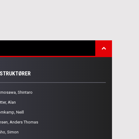
NSTRUKTØRER
imosawa, Shintaro
tter, Alan
omkamp, Neill
nsen, Anders Thomas
aho, Simon