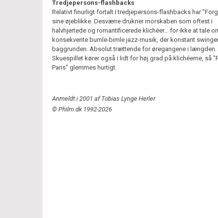
Tredjepersons-flashbacks
Relativt finurligt fortalt i tredjepersons-flashbacks har "Forg
sine øjeblikke. Desværre drukner morskaben som oftest i
halvhjertede og romantificerede klichéer... for ikke at tale 
konsekvente bumle-bimle jazz-musik, der konstant swinger
baggrunden. Absolut trættende for øregangene i længden.
Skuespillet kører også i lidt for høj grad på klichéerne, så "
Paris" glemmes hurtigt.
Anmeldt i 2001 af Tobias Lynge Herler
© Philm.dk 1992-2026