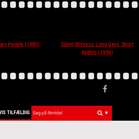
ary People (1980)
Silent Witness: Long Days, Short
Nights (1996)
VIS TILFÆLDIG
▼