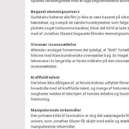
opleves vanskeligheder med at tage begivenhederne alvorli
Begavet stemningsunivers
Gudskelov behøver alle film jo ikke at være baseret på virke
hændelser, og ovenpå de værste hovedrystelser som følge
plottets noget tvivlsomme karakter, bliver det tid til at lade s
med af Jonathan Glazers begavede filmiske stemningsuniv
Visionær iscenesættelse
Allerede i anslaget fornemmes det tydeligt, at "Birth" fortæll
historie med klare kunstneriske overvejelser bag. En meget
løbescene i to lange klip er første indikator på den visionæ
iscenesættelse.
Kraftfuldt talent
Det bliver ikke dårligere af, at Nicole Kidman udfylder filme
hovedrolle med sit kraftfulde talent, og mange af historien
svagheder reddes til dels hjem af hendes stilsikre og fasc
fremtoning.
Manipulerende virkemidler
Den primære kilde til fascination er dog det særprægede fi
univers, som Jonathan Glazer får skabt med enkle og stær
manipulerende virkemidler.