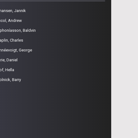
hansen, Jannik
ccol, Andrew
phoníasson, Baldvin
aplin, Charles
hnéevoigt, George
rie, Daniel
of, Hella
olnick, Barry