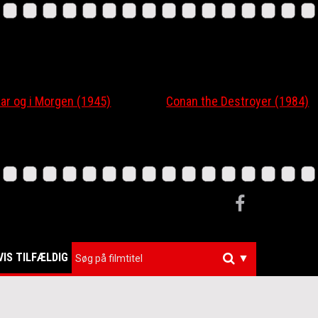
 og i Morgen (1945)
Conan the Destroyer (1984)
VIS TILFÆLDIG
▼