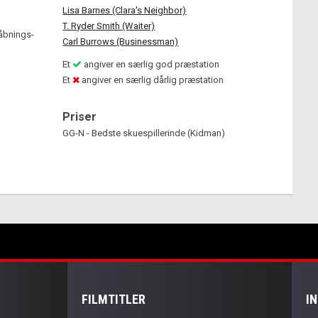
Lisa Barnes (Clara's Neighbor)
T. Ryder Smith (Waiter)
åbnings-
Carl Burrows (Businessman)
u
Et
angiver en særlig god præstation
Et
angiver en særlig dårlig præstation
Priser
GG-N - Bedste skuespillerinde (Kidman)
FILMTITLER
I