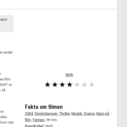
 være
et andet
n
Birth
en film
irth" er
p så
Fakta om filmen
som
2004
,
Storbritannien,
Thriller,
Mystik,
Drama,
Børn på
eller
film,
Fantasi,
96 min.
 hvor der
Dansk titel:
Birth