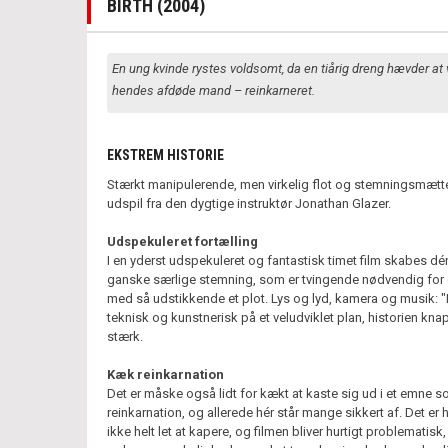
BIRTH (2004)
En ung kvinde rystes voldsomt, da en tiårig dreng hævder at
hendes afdøde mand – reinkarneret.
EKSTREM HISTORIE
Stærkt manipulerende, men virkelig flot og stemningsmætt
udspil fra den dygtige instruktør Jonathan Glazer.
Udspekuleret fortælling
I en yderst udspekuleret og fantastisk timet film skabes dé
ganske særlige stemning, som er tvingende nødvendig for 
med så udstikkende et plot. Lys og lyd, kamera og musik: "B
teknisk og kunstnerisk på et veludviklet plan, historien kna
stærk.
Kæk reinkarnation
Det er måske også lidt for kækt at kaste sig ud i et emne 
reinkarnation, og allerede hér står mange sikkert af. Det er h
ikke helt let at kapere, og filmen bliver hurtigt problematisk,