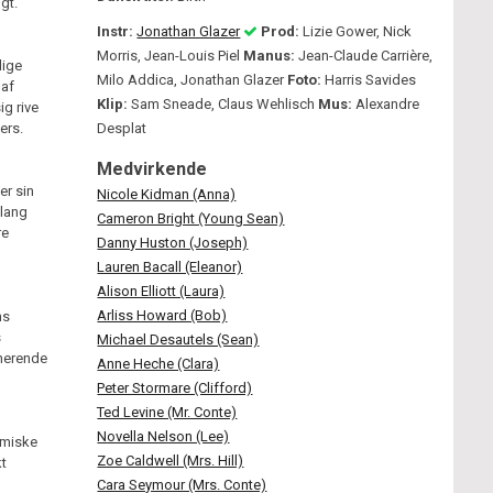
gt.
Instr:
Jonathan Glazer
Prod:
Lizie Gower, Nick
Morris, Jean-Louis Piel
Manus:
Jean-Claude Carrière,
lige
Milo Addica, Jonathan Glazer
Foto:
Harris Savides
 af
Klip:
Sam Sneade, Claus Wehlisch
Mus:
Alexandre
ig rive
ers.
Desplat
Medvirkende
er sin
Nicole Kidman (Anna)
 lang
Cameron Bright (Young Sean)
re
Danny Huston (Joseph)
Lauren Bacall (Eleanor)
Alison Elliott (Laura)
Arliss Howard (Bob)
ns
s
Michael Desautels (Sean)
inerende
Anne Heche (Clara)
Peter Stormare (Clifford)
Ted Levine (Mr. Conte)
Novella Nelson (Lee)
lmiske
Zoe Caldwell (Mrs. Hill)
kt
Cara Seymour (Mrs. Conte)