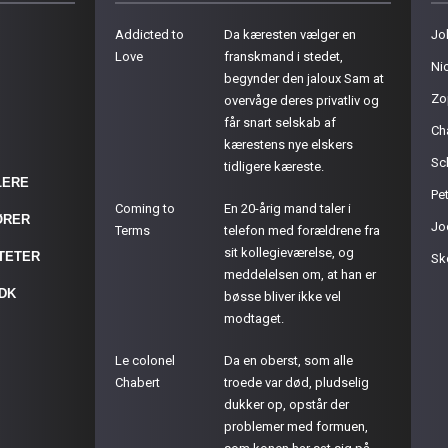
Addicted to
Da kæresten vælger en
Jo
Love
franskmand i stedet,
Ni
begynder den jaloux Sam at
Zo
overvåge deres privatliv og
får snart selskab af
Ch
kærestens nye elskers
Sc
tidligere kæreste.
LERE
Pet
Coming to
En 20-årig mand taler i
ØRER
Jo
Terms
telefon med forældrene fra
sit kollegieværelse, og
ITETER
Sk
meddelelsen om, at han er
.DK
bøsse bliver ikke vel
modtaget.
Le colonel
Da en oberst, som alle
Chabert
troede var død, pludselig
dukker op, opstår der
problemer med formuen,