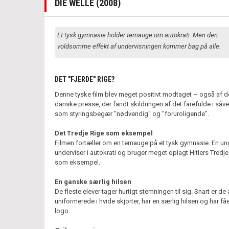
DIE WELLE (2008)
Et tysk gymnasie holder temauge om autokrati. Men den
voldsomme effekt af undervisningen kommer bag på alle.
DET "FJERDE" RIGE?
Denne tyske film blev meget positivt modtaget – også af 
danske presse, der fandt skildringen af det farefulde i såv
som styringsbegær "nødvendig" og "foruroligende".
Det Tredje Rige som eksempel
Filmen fortæller om en temauge på et tysk gymnasie. En un
underviser i autokrati og bruger meget oplagt Hitlers Tredje
som eksempel.
En ganske særlig hilsen
De fleste elever tager hurtigt stemningen til sig. Snart er de 
uniformerede i hvide skjorter, har en særlig hilsen og har fåe
logo.