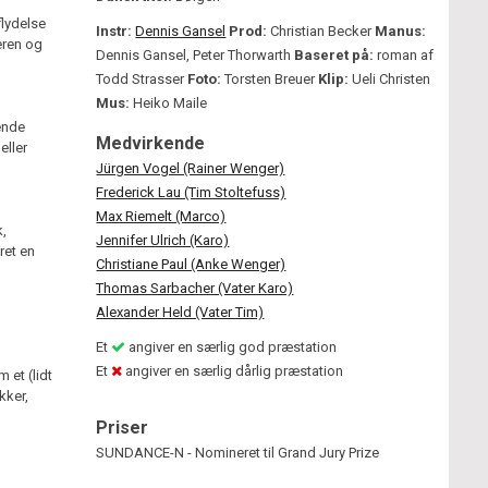
lydelse
Instr:
Dennis Gansel
Prod:
Christian Becker
Manus:
eren og
Dennis Gansel, Peter Thorwarth
Baseret på:
roman af
Todd Strasser
Foto:
Torsten Breuer
Klip:
Ueli Christen
Mus:
Heiko Maile
ende
Medvirkende
eller
Jürgen Vogel (Rainer Wenger)
Frederick Lau (Tim Stoltefuss)
Max Riemelt (Marco)
k,
Jennifer Ulrich (Karo)
ret en
Christiane Paul (Anke Wenger)
Thomas Sarbacher (Vater Karo)
Alexander Held (Vater Tim)
Et
angiver en særlig god præstation
Et
angiver en særlig dårlig præstation
 et (lidt
kker,
Priser
SUNDANCE-N - Nomineret til Grand Jury Prize