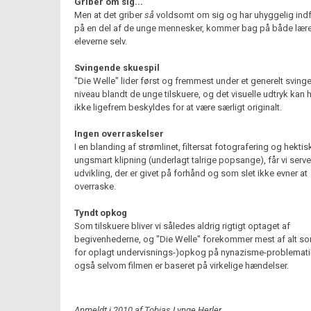
Griber om sig...
Men at det griber
så
voldsomt om sig og har uhyggelig indf
på en del af de unge mennesker, kommer bag på både lær
eleverne selv.
Svingende skuespil
"Die Welle" lider først og fremmest under et generelt sving
niveau blandt de unge tilskuere, og det visuelle udtryk kan h
ikke ligefrem beskyldes for at være særligt originalt.
Ingen overraskelser
I en blanding af strømlinet, filtersat fotografering og hektis
ungsmart klipning (underlagt talrige popsange), får vi serve
udvikling, der er givet på forhånd og som slet ikke evner at
overraske.
Tyndt opkog
Som tilskuere bliver vi således aldrig rigtigt optaget af
begivenhederne, og "Die Welle" forekommer mest af alt som
for oplagt undervisnings-)opkog på nynazisme-problemati
også selvom filmen er baseret på virkelige hændelser.
Anmeldt i 2010 af Tobias Lynge Herler