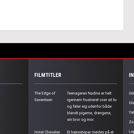
FILMTITLER
I
The Edge of
Teenageren Nadine er helt
Gil
Seventeen
igennem frustreret over sit liv
Gla
og føler sig udenfor både
Ya
blandt pigerne, drengene,
sin bror og mor.
Zo
Le
Hotel Chevalier
Et kærestepar mødes på et