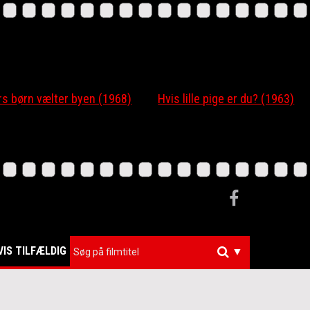
 børn vælter byen (1968)
Hvis lille pige er du? (1963)
VIS TILFÆLDIG
▼