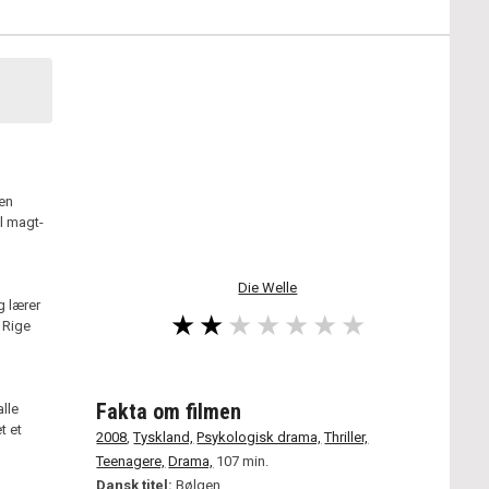
den
el magt-
Die Welle
g lærer
 Rige
Fakta om filmen
alle
t et
2008
,
Tyskland,
Psykologisk drama,
Thriller,
Teenagere,
Drama,
107 min.
Dansk titel:
Bølgen