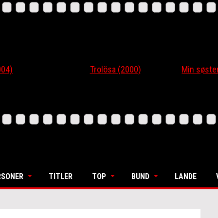
4)
Trolösa (2000)
Min søsters
RSONER
TITLER
TOP
BUND
LANDE