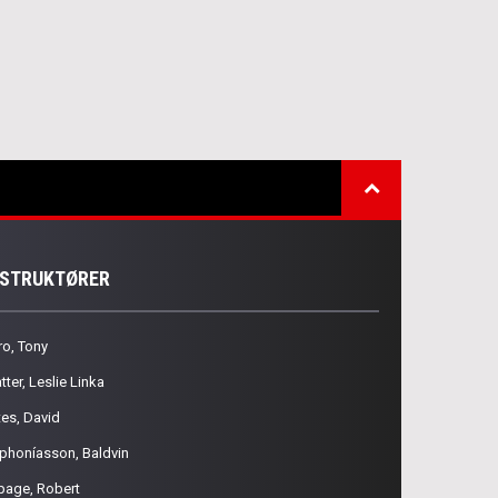
NSTRUKTØRER
ro, Tony
tter, Leslie Linka
tes, David
phoníasson, Baldvin
page, Robert