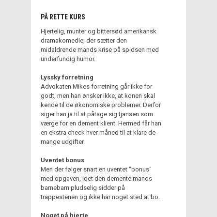
PÅ RETTE KURS
Hjertelig, munter og bittersød amerikansk
dramakomedie, der sætter den
midaldrende mands krise på spidsen med
underfundig humor.
Lyssky forretning
Advokaten Mikes forretning går ikke for
godt, men han ønsker ikke, at konen skal
kende til de økonomiske problemer. Derfor
siger han ja til at påtage sig tjansen som
værge for en dement klient. Hermed får han
en ekstra check hver måned til at klare de
mange udgifter.
Uventet bonus
Men der følger snart en uventet "bonus"
med opgaven, idet den demente mands
barnebarn pludselig sidder på
trappestenen og ikke har noget sted at bo.
Noget på hjerte