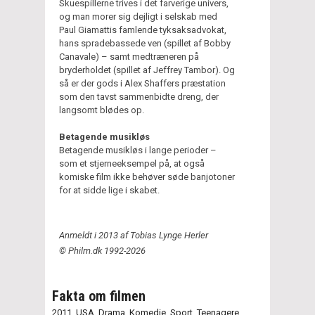
Skuespillerne trives i det farverige univers,
og man morer sig dejligt i selskab med
Paul Giamattis famlende tyksaksadvokat,
hans spradebassede ven (spillet af Bobby
Canavale) – samt medtræneren på
bryderholdet (spillet af Jeffrey Tambor). Og
så er der gods i Alex Shaffers præstation
som den tavst sammenbidte dreng, der
langsomt blødes op.
Betagende musikløs
Betagende musikløs i lange perioder –
som et stjerneeksempel på, at også
komiske film ikke behøver søde banjotoner
for at sidde lige i skabet.
Anmeldt i 2013 af Tobias Lynge Herler
© Philm.dk 1992-2026
Fakta om filmen
2011
,
USA,
Drama,
Komedie,
Sport,
Teenagere,