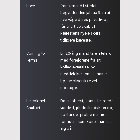
Love
franskmand i stedet,
begynder den jaloux Sam at
overvåge deres privatliv og
får snart selskab af
kærestens nye elskers
tidligere kæreste.
Coming to
En 20-årig mand taler i telefon
Terms
med forældrene fra sit
kollegieværelse, og
meddelelsen om, at han er
bøsse bliver ikke vel
modtaget.
Le colonel
Da en oberst, som alle troede
Chabert
var død, pludselig dukker op,
opstår der problemer med
formuen, som konen har sat
sig på.