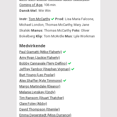
Coming of Age,
106 min.
Dansk titel:
Win Win
Instr:
Tom McCarthy
Prod:
Lisa Maria Falcone,
Michael London, Thomas McCarthy, Mary Jane
Skalski
Manus:
Thomas McCarthy
Foto:
Oliver
Bokelberg
Klip:
Tom McArdle
Mus:
Lyle Workman
Medvirkende
Paul Giamatti (Mike Flaherty)
Amy Ryan (Jackie Flaherty)
Bobby Cannavale (Terry Delfino)
Jeffrey Tambor (Stephen Vigman)
Burt Young (Leo Poplar)
Alex Shaffer (Kyle Timmons)
Margo Martindale (Eleanor)
Melanie Lynskey (Cindy)
Tim Ransom (Stuart Thatcher)
Clare Foley (Abby)
David Thompson (Stemler)
Emma Degerstedt (Miss Durrance)