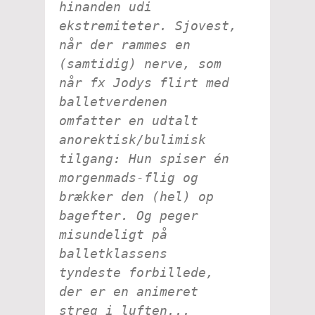
hinanden udi
ekstremiteter. Sjovest,
når der rammes en
(samtidig) nerve, som
når fx Jodys flirt med
balletverdenen
omfatter en
udtalt
anorektisk/bulimisk
tilgang: Hun spiser én
morgenmads-flig og
brækker den (hel) op
bagefter. Og peger
misundeligt på
balletklassens
tyndeste forbillede,
der er en animeret
streg i luften...