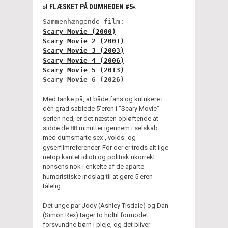
»I FLÆSKET PÅ DUMHEDEN #5«
Sammenhængende film:
Scary Movie (2000)
Scary Movie 2 (2001)
Scary Movie 3 (2003)
Scary Movie 4 (2006)
Scary Movie 5 (2013)
Scary Movie 6 (2026)
Med tanke på, at både fans og kritrikere i
dén grad sablede 5'eren i "Scary Movie"-
serien ned, er det næsten opløftende at
sidde de 88 minutter igennem i selskab
med dumsmarte sex-, volds- og
gyserfilmreferencer. For der er trods alt lige
netop kantet idioti og politisk ukorrekt
nonsens nok i enkelte af de aparte
humoristiske indslag til at gøre 5'eren
tålelig.
Det unge par Jody (Ashley Tisdale) og Dan
(Simon Rex) tager to hidtil formodet
forsvundne børn i pleje, og det bliver