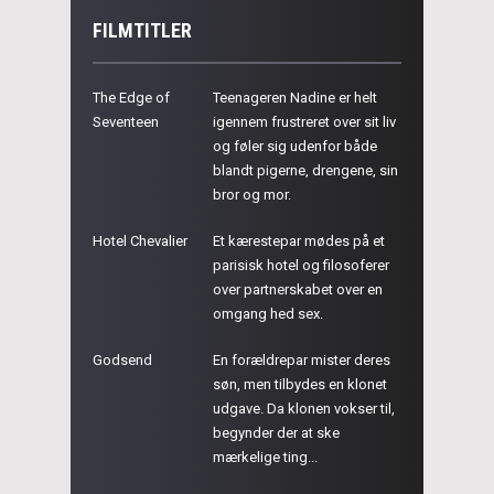
FILMTITLER
The Edge of
Teenageren Nadine er helt
Seventeen
igennem frustreret over sit liv
og føler sig udenfor både
blandt pigerne, drengene, sin
bror og mor.
Hotel Chevalier
Et kærestepar mødes på et
parisisk hotel og filosoferer
over partnerskabet over en
omgang hed sex.
Godsend
En forældrepar mister deres
søn, men tilbydes en klonet
udgave. Da klonen vokser til,
begynder der at ske
mærkelige ting...