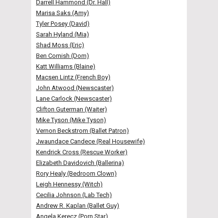
Darrell Hammond (Dr. Hall)
Marisa Saks (Amy)
Tyler Posey (David)
Sarah Hyland (Mia)
Shad Moss (Eric)
Ben Cornish (Dom)
Katt Williams (Blaine)
Macsen Lintz (French Boy)
John Atwood (Newscaster)
Lane Carlock (Newscaster)
Clifton Guterman (Waiter)
Mike Tyson (Mike Tyson)
Vernon Beckstrom (Ballet Patron)
Jwaundace Candece (Real Housewife)
Kendrick Cross (Rescue Worker)
Elizabeth Davidovich (Ballerina)
Rory Healy (Bedroom Clown)
Leigh Hennessy (Witch)
Cecilia Johnson (Lab Tech)
Andrew R. Kaplan (Ballet Guy)
Angela Kerecz (Porn Star)