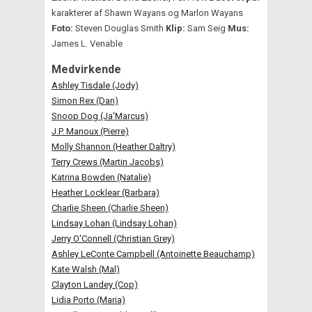
karakterer af Shawn Wayans og Marlon Wayans
Foto:
Steven Douglas Smith
Klip:
Sam Seig
Mus:
James L. Venable
Medvirkende
Ashley Tisdale (Jody)
Simon Rex (Dan)
Snoop Dog (Ja'Marcus)
J.P. Manoux (Pierre)
Molly Shannon (Heather Daltry)
Terry Crews (Martin Jacobs)
Katrina Bowden (Natalie)
Heather Locklear (Barbara)
Charlie Sheen (Charlie Sheen)
Lindsay Lohan (Lindsay Lohan)
Jerry O'Connell (Christian Grey)
Ashley LeConte Campbell (Antoinette Beauchamp)
Kate Walsh (Mal)
Clayton Landey (Cop)
Lidia Porto (Maria)