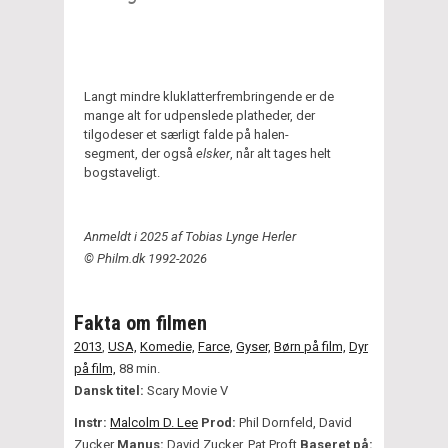
Langt mindre kluklatterfrembringende er de
mange alt for udpenslede platheder, der
tilgodeser et særligt falde på halen-
segment, der også
elsker
, når alt tages helt
bogstaveligt.
Anmeldt i 2025 af Tobias Lynge Herler
© Philm.dk 1992-2026
Fakta om filmen
2013
,
USA,
Komedie,
Farce,
Gyser,
Børn på film,
Dyr
på film,
88 min.
Dansk titel:
Scary Movie V
Instr:
Malcolm D. Lee
Prod:
Phil Dornfeld, David
Zucker
Manus:
David Zucker, Pat Proft
Baseret på: