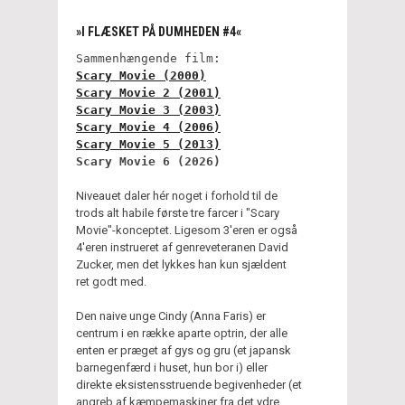
»I FLÆSKET PÅ DUMHEDEN #4«
Sammenhængende film:
Scary Movie (2000)
Scary Movie 2 (2001)
Scary Movie 3 (2003)
Scary Movie 4 (2006)
Scary Movie 5 (2013)
Scary Movie 6 (2026)
Niveauet daler hér noget i forhold til de
trods alt habile første tre farcer i "Scary
Movie"-konceptet. Ligesom 3'eren er også
4'eren instrueret af genreveteranen David
Zucker, men det lykkes han kun sjældent
ret godt med.
Den naive unge Cindy (Anna Faris) er
centrum i en række aparte optrin, der alle
enten er præget af gys og gru (et japansk
barnegenfærd i huset, hun bor i) eller
direkte eksistensstruende begivenheder (et
angreb af kæmpemaskiner fra det ydre