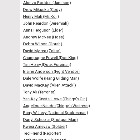
Alonzo Bodden (Jamison)
Drew Mikuska (Cody)
Henry Mah (Mr. Koji)
John Reardon (Jeremiah)
Anna Ferguson (Elder)
Andrew McNee (Hoss)
Debra Wilson (Oprah)
David Mylrea (Zoltar)
Champagne Powell (Don King)
Tim Henry (Dock Foreman)
Blaine Anderson (Fight Vendor)
Dale Wolfe (Hang Gliding Man)
David MacKay ('Alien Attack')
Tony Ali (Terrorist)
Yan-Kay Crystal Lowe (Chingy's Girl)
Angelique Naude (Chingy's Waitress)
Barry W. Levy (National Spokesman)
Darryl Scheelar (Shotgun Man)
Kwesi Ameyaw (Soldier)
Ted Friend (Reporter)