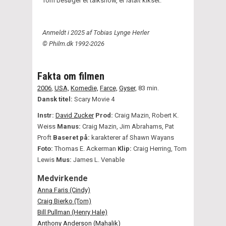
Tom besøger et talkshow, er
fatalt
kikset.
Anmeldt i 2025 af Tobias Lynge Herler
© Philm.dk 1992-2026
Fakta om filmen
2006
,
USA,
Komedie,
Farce,
Gyser,
83 min.
Dansk titel:
Scary Movie 4
Instr:
David Zucker
Prod:
Craig Mazin, Robert K.
Weiss
Manus:
Craig Mazin, Jim Abrahams, Pat
Proft
Baseret på:
karakterer af Shawn Wayans
Foto:
Thomas E. Ackerman
Klip:
Craig Herring, Tom
Lewis
Mus:
James L. Venable
Medvirkende
Anna Faris (Cindy)
Craig Bierko (Tom)
Bill Pullman (Henry Hale)
Anthony Anderson (Mahalik)