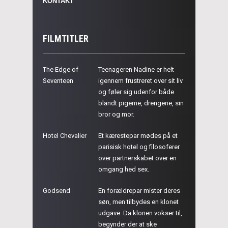
KONTAKT
FILMTITLER
The Edge of
Teenageren Nadine er helt
Seventeen
igennem frustreret over sit liv
og føler sig udenfor både
blandt pigerne, drengene, sin
bror og mor.
Hotel Chevalier
Et kærestepar mødes på et
parisisk hotel og filosoferer
over partnerskabet over en
omgang hed sex.
Godsend
En forældrepar mister deres
søn, men tilbydes en klonet
udgave. Da klonen vokser til,
begynder der at ske