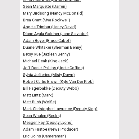
Sean Marquette (Darren)
Mary Birdsong (Nancy McDonald)
Brea Grant (Mya Rockwell)
Angela Trimbur (Harley David)
Diane Ayala Goldner (Jane Salvador)
Adam Boyer (Bruce Cabot)
Duane Whitaker (Sherman Benny)
Betsy Rue (Jazlean Benny)
Michael Deak (King Jack)
Jeff Daniel Phillips (Uncle Coffins)
Sylvia Jefferies (Misty Dawn)
Robert Curtis Brown (Kyle Van Der Klok)
Bill Fagerbakke (Deputy Webb)
Matt Lintz (Mark)
Matt Bush (Wolfie)
Mark Christopher Lawrence (Deputy King)
Sean Whalen (Becks)
Meagen Fay (Deputy Lyons)
Adam Fristoe (News Producer)
Eric Goins (Cameraman)