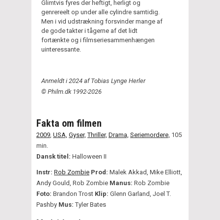
Glimtvis fyres der heftigt, herligt og
genrereelt op under alle cylindre samtidig.
Men i vid udstrækning forsvinder mange af
de gode takter i tågerne af det lidt
fortænkte og i filmseriesammenhængen
uinteressante.
Anmeldt i 2024 af Tobias Lynge Herler
© Philm.dk 1992-2026
Fakta om filmen
2009
,
USA,
Gyser,
Thriller,
Drama,
Seriemordere,
105
min.
Dansk titel:
Halloween II
Instr:
Rob Zombie
Prod:
Malek Akkad, Mike Elliott,
Andy Gould, Rob Zombie
Manus:
Rob Zombie
Foto:
Brandon Trost
Klip:
Glenn Garland, Joel T.
Pashby
Mus:
Tyler Bates