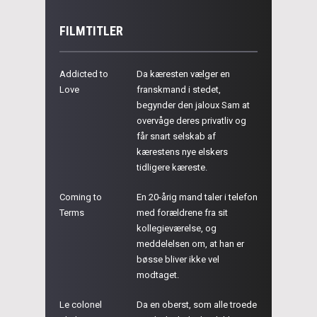
FILMTITLER
Addicted to
Da kæresten vælger en
Love
franskmand i stedet,
begynder den jaloux Sam at
overvåge deres privatliv og
får snart selskab af
kærestens nye elskers
tidligere kæreste.
Coming to
En 20-årig mand taler i telefon
Terms
med forældrene fra sit
kollegieværelse, og
meddelelsen om, at han er
bøsse bliver ikke vel
modtaget.
Le colonel
Da en oberst, som alle troede