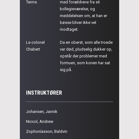
Terms
med forældrene fra sit
kollegieværelse, og
meddelelsen om, at han er
bøsse bliver ikke vel
modtaget.
Le colonel
Da en oberst, som alle troede
Chabert
var død, pludselig dukker op,
opstår der problemer med
formuen, som konen har sat
sig på.
INSTRUKTØRER
Johansen, Jannik
Niccol, Andrew
Zophoníasson, Baldvin