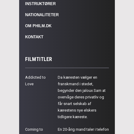
INSTRUKTØRER
NATIONALITETER
OM PHILM.DK
KONTAKT
FILMTITLER
Addicted to
Da kæresten vælger en
Love
franskmand i stedet,
begynder den jaloux Sam at
overvåge deres privatliv og
får snart selskab af
kærestens nye elskers
tidligere kæreste.
Coming to
En 20-årig mand taler i telefon