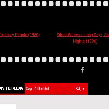
nary People (1980)
Silent Witness: Long Days, Short
Nights (1996)
VIS TILFÆLDIG
▼