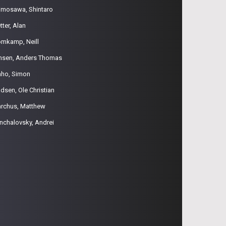
imosawa, Shintaro
tter, Alan
omkamp, Neill
nsen, Anders Thomas
aho, Simon
dsen, Ole Christian
rchus, Matthew
nchalovsky, Andrei