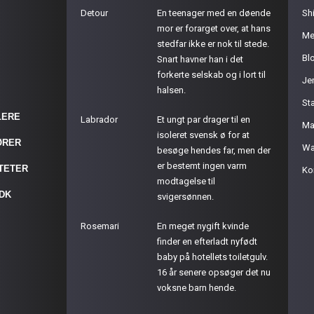
Detour
En teenager med en døende
Sh
mor er forarget over, at hans
Me
stedfar ikke er nok til stede.
Bl
Snart havner han i det
forkerte selskab og i lort til
Je
halsen.
St
LERE
Labrador
Et ungt par drager til en
Ma
isoleret svensk ø for at
ØRER
Wa
besøge hendes far, men der
er bestemt ingen varm
ITETER
Ko
modtagelse til
.DK
svigersønnen.
Rosemari
En meget nygift kvinde
finder en efterladt nyfødt
baby på hotellets toiletgulv.
16 år senere opsøger det nu
voksne barn hende.