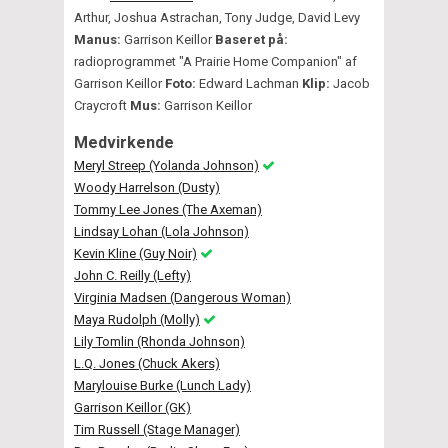
Arthur, Joshua Astrachan, Tony Judge, David Levy
Manus:
Garrison Keillor
Baseret på:
radioprogrammet "A Prairie Home Companion" af
Garrison Keillor
Foto:
Edward Lachman
Klip:
Jacob
Craycroft
Mus:
Garrison Keillor
Medvirkende
Meryl Streep (Yolanda Johnson)
Woody Harrelson (Dusty)
Tommy Lee Jones (The Axeman)
Lindsay Lohan (Lola Johnson)
Kevin Kline (Guy Noir)
John C. Reilly (Lefty)
Virginia Madsen (Dangerous Woman)
Maya Rudolph (Molly)
Lily Tomlin (Rhonda Johnson)
L.Q. Jones (Chuck Akers)
Marylouise Burke (Lunch Lady)
Garrison Keillor (GK)
Tim Russell (Stage Manager)