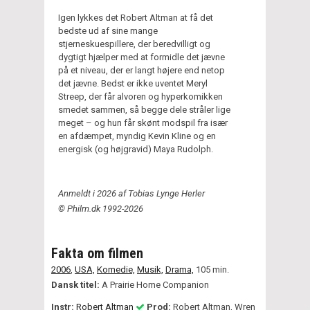
Igen lykkes det Robert Altman at få det
bedste ud af sine mange
stjerneskuespillere, der beredvilligt og
dygtigt hjælper med at formidle det jævne
på et niveau, der er langt højere end netop
det jævne. Bedst er ikke uventet Meryl
Streep, der får alvoren og hyperkomikken
smedet sammen, så begge dele stråler lige
meget – og hun får skønt modspil fra især
en afdæmpet, myndig Kevin Kline og en
energisk (og højgravid) Maya Rudolph.
Anmeldt i 2026 af Tobias Lynge Herler
© Philm.dk 1992-2026
Fakta om filmen
2006
,
USA,
Komedie,
Musik,
Drama,
105 min.
Dansk titel:
A Prairie Home Companion
Instr:
Robert Altman
Prod:
Robert Altman, Wren