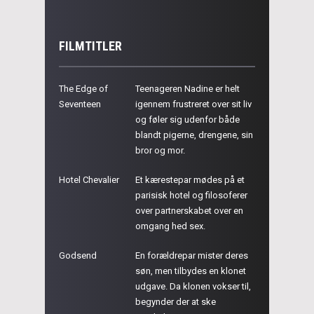
FILMTITLER
The Edge of
Teenageren Nadine er helt
Seventeen
igennem frustreret over sit liv
og føler sig udenfor både
blandt pigerne, drengene, sin
bror og mor.
Hotel Chevalier
Et kærestepar mødes på et
parisisk hotel og filosoferer
over partnerskabet over en
omgang hed sex.
Godsend
En forældrepar mister deres
søn, men tilbydes en klonet
udgave. Da klonen vokser til,
begynder der at ske