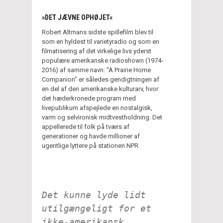
»DET JÆVNE OPHØJET«
Robert Altmans sidste spillefilm blev til
som en hyldest til varietyradio og som en
filmatisering af det virkelige livs yderst
populære amerikanske radioshown (1974-
2016) af samme navn: "A Prairie Home
Companion" er således gendigtningen af
en del af den amerikanske kulturarv, hvor
det hæderkronede program med
livepublikum afspejlede en nostalgisk,
varm og selvironisk midtvestholdning. Det
appellerede til folk på tværs af
generationer og havde millioner af
ugentlige lyttere på stationen NPR.
Det kunne lyde lidt
utilgængeligt for et
ikke-amerikansk