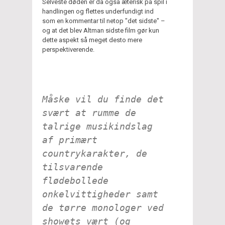
Selveste døden er da også æterisk på spil i
handlingen og flettes underfundigt ind
som en kommentar til netop "det sidste" –
og at det blev Altman sidste film gør kun
dette aspekt så meget desto mere
perspektiverende.
Måske vil du finde det
svært at rumme de
talrige musikindslag
af primært
countrykarakter, de
tilsvarende
flødebollede
onkelvittigheder samt
de tørre monologer ved
showets vært (og