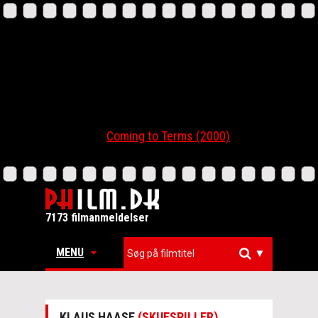
Coming to Terms (2000)
7173 filmanmeldelser
MENU
▼
KLAUS HAASE
(SKUESPILLER)