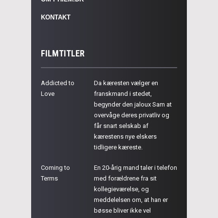
KONTAKT
FILMTITLER
Addicted to
Da kæresten vælger en
Love
franskmand i stedet,
begynder den jaloux Sam at
overvåge deres privatliv og
får snart selskab af
kærestens nye elskers
tidligere kæreste.
Coming to
En 20-årig mand taler i telefon
Terms
med forældrene fra sit
kollegieværelse, og
meddelelsen om, at han er
bøsse bliver ikke vel