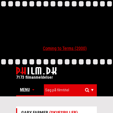
Coming to Terms (2000)
7173 filmanmeldelser
MENU
▼
GARY FARMER
(SKUESPILLER)