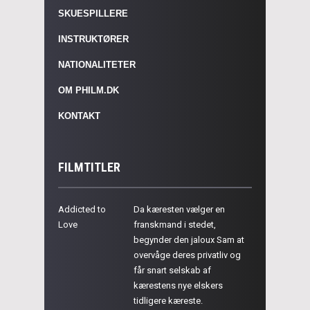
SKUESPILLERE
INSTRUKTØRER
NATIONALITETER
OM PHILM.DK
KONTAKT
FILMTITLER
Addicted to
Da kæresten vælger en
Love
franskmand i stedet,
begynder den jaloux Sam at
overvåge deres privatliv og
får snart selskab af
kærestens nye elskers
tidligere kæreste.