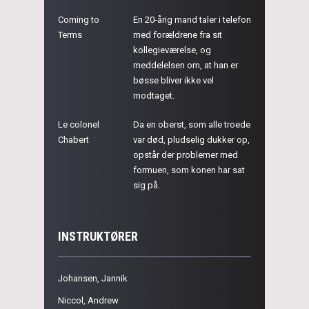
Coming to
En 20-årig mand taler i telefon
Terms
med forældrene fra sit
kollegieværelse, og
meddelelsen om, at han er
bøsse bliver ikke vel
modtaget.
Le colonel
Da en oberst, som alle troede
Chabert
var død, pludselig dukker op,
opstår der problemer med
formuen, som konen har sat
sig på.
INSTRUKTØRER
Johansen, Jannik
Niccol, Andrew