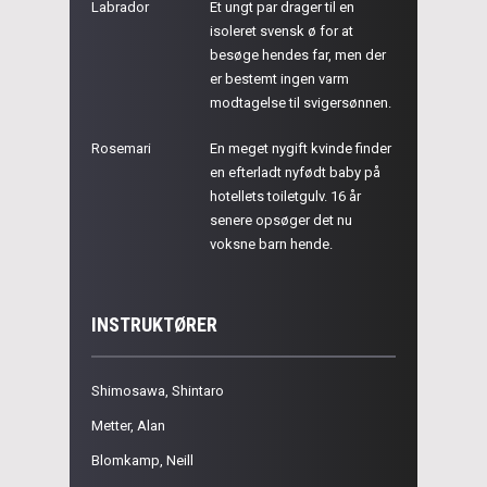
Labrador
Et ungt par drager til en
isoleret svensk ø for at
besøge hendes far, men der
er bestemt ingen varm
modtagelse til svigersønnen.
Rosemari
En meget nygift kvinde finder
en efterladt nyfødt baby på
hotellets toiletgulv. 16 år
senere opsøger det nu
voksne barn hende.
INSTRUKTØRER
Shimosawa, Shintaro
Metter, Alan
Blomkamp, Neill