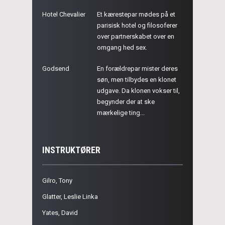
Hotel Chevalier
Et kærestepar mødes på et
parisisk hotel og filosoferer
over partnerskabet over en
omgang hed sex.
Godsend
En forældrepar mister deres
søn, men tilbydes en klonet
udgave. Da klonen vokser til,
begynder der at ske
mærkelige ting...
INSTRUKTØRER
Gilro, Tony
Glatter, Leslie Linka
Yates, David