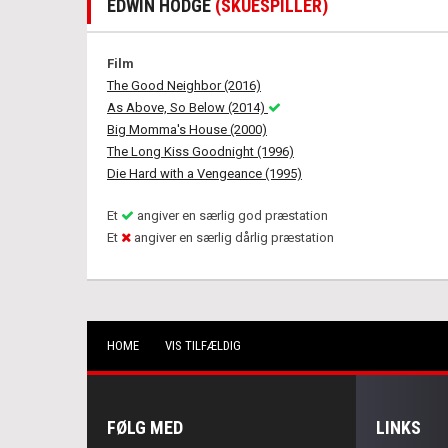
EDWIN HODGE
(SKUESPILLER)
Film
The Good Neighbor (2016)
As Above, So Below (2014)
Big Momma's House (2000)
The Long Kiss Goodnight (1996)
Die Hard with a Vengeance (1995)
Et
angiver en særlig god præstation
Et
angiver en særlig dårlig præstation
HOME
VIS TILFÆLDIG
FØLG MED
LINKS