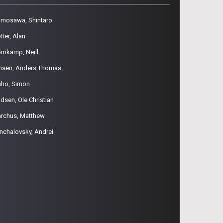
imosawa, Shintaro
tter, Alan
omkamp, Neill
nsen, Anders Thomas
aho, Simon
dsen, Ole Christian
rchus, Matthew
nchalovsky, Andrei