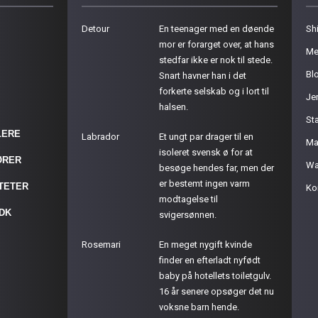
Detour
En teenager med en døende
Sh
mor er forarget over, at hans
Me
stedfar ikke er nok til stede.
Bl
Snart havner han i det
forkerte selskab og i lort til
Je
halsen.
St
LERE
Labrador
Et ungt par drager til en
Ma
isoleret svensk ø for at
ØRER
Wa
besøge hendes far, men der
er bestemt ingen varm
ITETER
Ko
modtagelse til
.DK
svigersønnen.
Rosemari
En meget nygift kvinde
finder en efterladt nyfødt
baby på hotellets toiletgulv.
16 år senere opsøger det nu
voksne barn hende.