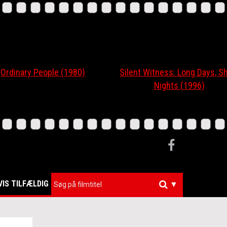
nary People (1980)
Silent Witness: Long Days, Short
Nights (1996)
VIS TILFÆLDIG
▼