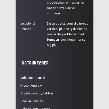
meddelelsen om, at han er
bøsse bliver ikke vel
modtaget.
Le colonel
Da en oberst, som alle troede
Chabert
var død, pludselig dukker op,
opstår der problemer med
formuen, som konen har sat
sig på.
INSTRUKTØRER
Johansen, Jannik
Niccol, Andrew
Zophoníasson, Baldvin
Chaplin, Charles
Schnéevoigt, George