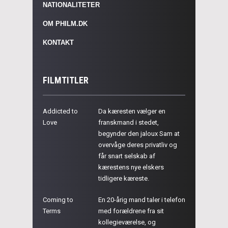
NATIONALITETER
OM PHILM.DK
KONTAKT
FILMTITLER
Addicted to
Da kæresten vælger en
Love
franskmand i stedet,
begynder den jaloux Sam at
overvåge deres privatliv og
får snart selskab af
kærestens nye elskers
tidligere kæreste.
Coming to
En 20-årig mand taler i telefon
Terms
med forældrene fra sit
kollegieværelse, og