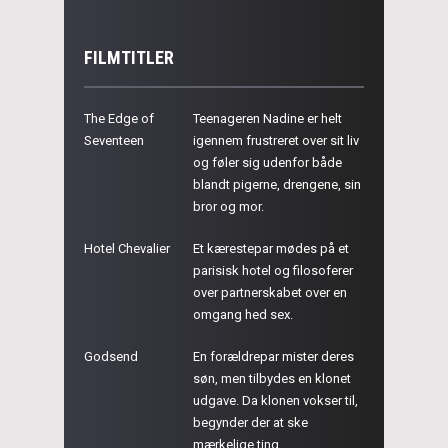
FILMTITLER
The Edge of
Teenageren Nadine er helt
Seventeen
igennem frustreret over sit liv
og føler sig udenfor både
blandt pigerne, drengene, sin
bror og mor.
Hotel Chevalier
Et kærestepar mødes på et
parisisk hotel og filosoferer
over partnerskabet over en
omgang hed sex.
Godsend
En forældrepar mister deres
søn, men tilbydes en klonet
udgave. Da klonen vokser til,
begynder der at ske
mærkelige ting...