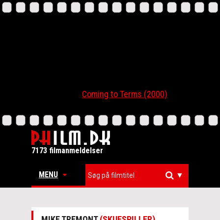
Coming to Terms (2000)
7173 filmanmeldelser
MENU
▼
MIKE TREMONT
(SKUESPILLER)