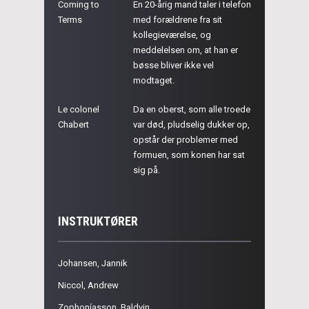
Coming to
En 20-årig mand taler i telefon
Terms
med forældrene fra sit
kollegieværelse, og
meddelelsen om, at han er
bøsse bliver ikke vel
modtaget.
Le colonel
Da en oberst, som alle troede
Chabert
var død, pludselig dukker op,
opstår der problemer med
formuen, som konen har sat
sig på.
INSTRUKTØRER
Johansen, Jannik
Niccol, Andrew
Zophoníasson, Baldvin