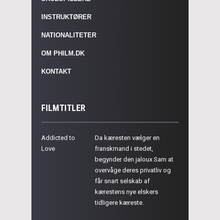
INSTRUKTØRER
NATIONALITETER
OM PHILM.DK
KONTAKT
FILMTITLER
Addicted to
Da kæresten vælger en
Love
franskmand i stedet,
begynder den jaloux Sam at
overvåge deres privatliv og
får snart selskab af
kærestens nye elskers
tidligere kæreste.