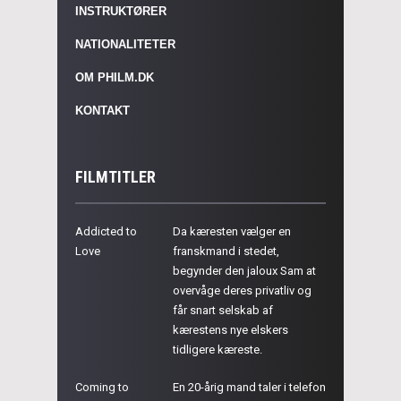
INSTRUKTØRER
NATIONALITETER
OM PHILM.DK
KONTAKT
FILMTITLER
Addicted to
Da kæresten vælger en
Love
franskmand i stedet,
begynder den jaloux Sam at
overvåge deres privatliv og
får snart selskab af
kærestens nye elskers
tidligere kæreste.
Coming to
En 20-årig mand taler i telefon