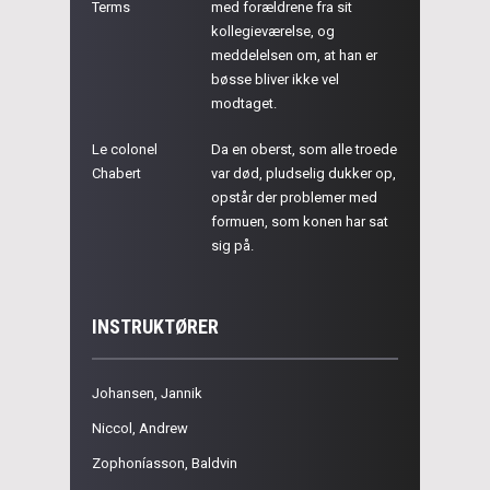
Terms
med forældrene fra sit
kollegieværelse, og
meddelelsen om, at han er
bøsse bliver ikke vel
modtaget.
Le colonel
Da en oberst, som alle troede
Chabert
var død, pludselig dukker op,
opstår der problemer med
formuen, som konen har sat
sig på.
INSTRUKTØRER
Johansen, Jannik
Niccol, Andrew
Zophoníasson, Baldvin