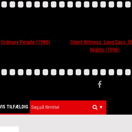
nary People (1980)
Silent Witness: Long Days, Short
Nights (1996)
VIS TILFÆLDIG
▼