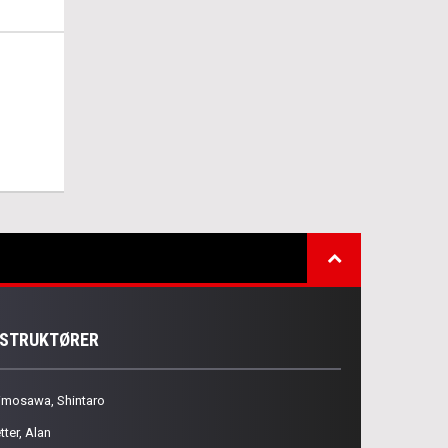
NSTRUKTØRER
imosawa, Shintaro
tter, Alan