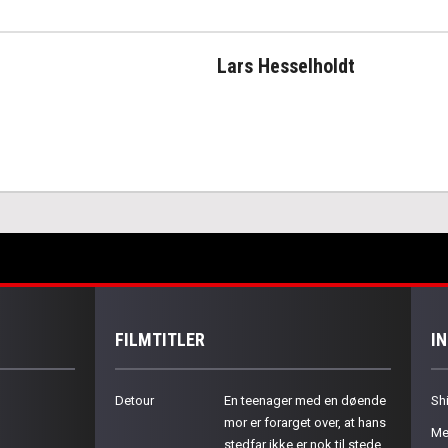
Lars Hesselholdt
FILMTITLER
I
Detour
En teenager med en døende
Sh
mor er forarget over, at hans
Me
stedfar ikke er nok til stede.