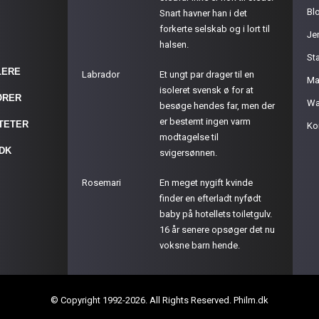
Bl
Snart havner han i det
forkerte selskab og i lort til
Je
halsen.
St
LERE
Labrador
Et ungt par drager til en
Ma
isoleret svensk ø for at
ØRER
Wa
besøge hendes far, men der
er bestemt ingen varm
ITETER
Ko
modtagelse til
.DK
svigersønnen.
Rosemari
En meget nygift kvinde
finder en efterladt nyfødt
baby på hotellets toiletgulv.
16 år senere opsøger det nu
voksne barn hende.
© Copyright 1992-2026. All Rights Reserved. Philm.dk