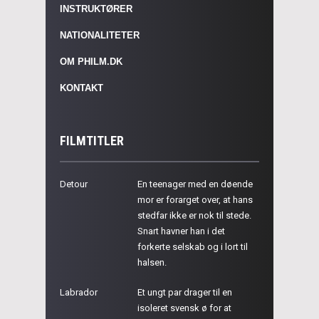
INSTRUKTØRER
NATIONALITETER
OM PHILM.DK
KONTAKT
FILMTITLER
Detour
En teenager med en døende
mor er forarget over, at hans
stedfar ikke er nok til stede.
Snart havner han i det
forkerte selskab og i lort til
halsen.
Labrador
Et ungt par drager til en
isoleret svensk ø for at