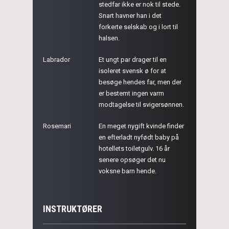
stedfar ikke er nok til stede.
Snart havner han i det
forkerte selskab og i lort til
halsen.
Labrador
Et ungt par drager til en
isoleret svensk ø for at
besøge hendes far, men der
er bestemt ingen varm
modtagelse til svigersønnen.
Rosemari
En meget nygift kvinde finder
en efterladt nyfødt baby på
hotellets toiletgulv. 16 år
senere opsøger det nu
voksne barn hende.
INSTRUKTØRER