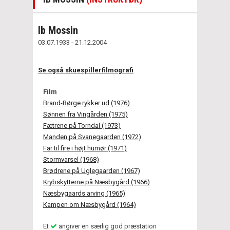
Ib Mossin
03.07.1933 - 21.12.2004
Se også skuespillerfilmografi
Film
Brand-Børge rykker ud (1976)
Sønnen fra Vingården (1975)
Fætrene på Torndal (1973)
Manden på Svanegaarden (1972)
Far til fire i højt humør (1971)
Stormvarsel (1968)
Brødrene på Uglegaarden (1967)
Krybskytterne på Næsbygård (1966)
Næsbygaards arving (1965)
Kampen om Næsbygård (1964)
Et
angiver en særlig god præstation