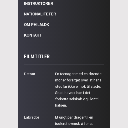
INSTRUKTØRER
NATIONALITETER
OM PHILM.DK
KONTAKT
FILMTITLER
Detour
En teenager med en døende
mor er forarget over, at hans
stedfar ikke er nok til stede.
Snart havner han i det
forkerte selskab og i lort til
halsen.
Labrador
Et ungt par drager til en
isoleret svensk ø for at