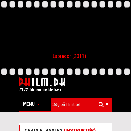
Labrador (2011)
7172 filmanmeldelser
MENU
▼
CRAIG R. BAXLEY
(INSTRUKTØR)