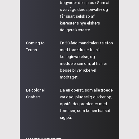
begynder den jaloux Sam at
overvåge deres privatliv og
får snart selskab af
kærestens nye elskers
tidligere kæreste.
Coming to
En 20-årig mand taler i telefon
Terms
med forældrene fra sit
kollegieværelse, og
meddelelsen om, at han er
bøsse bliver ikke vel
modtaget.
Le colonel
Da en oberst, som alle troede
Chabert
var død, pludselig dukker op,
opstår der problemer med
formuen, som konen har sat
sig på.