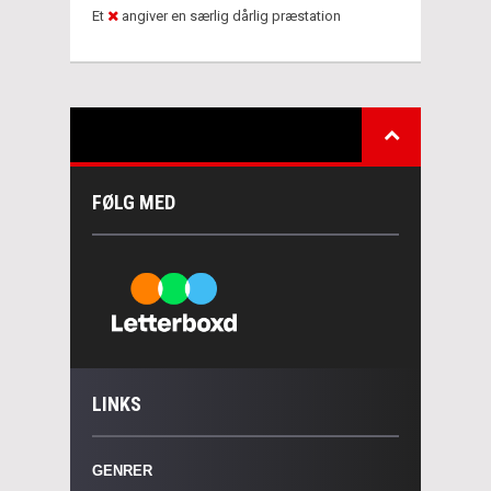
Et
angiver en særlig dårlig præstation
FØLG MED
LINKS
GENRER