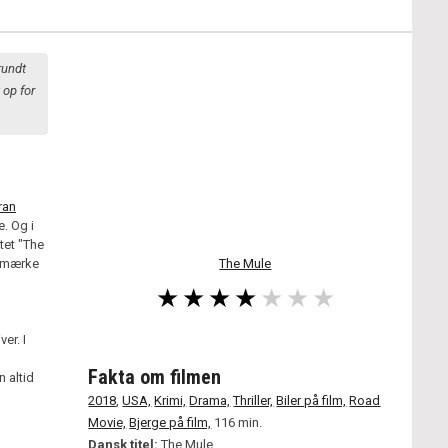
rundt
 op for
ran
. Og i
tet "The
t mærke
The Mule
er. I
Fakta om filmen
n altid
2018
,
USA,
Krimi,
Drama,
Thriller,
Biler på film,
Road
Movie,
Bjerge på film,
116 min.
Dansk titel:
The Mule