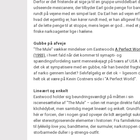
Derfor er det fristende at sige ja til en gruppe umiddelbart 
udseende mexicanere, der tilbyder Earl gode penge for bare
rundt på vejene med en simpel last. Da Earl hen ad vejen erf
hvad det egentlig er, han kører rundt med, er han alligevel for
af de lette penge til at stoppe, mens legen er god... med et
friske narkoagenter lige i hælene.
Gubbe på afveje
"The Mule" vækker mindelser om Eastwoods
A Perfect Wor
(1993)
, i hvert fald når det kommer til symapti- og
spændingsfordeling samt menneskejagt på tværs af USA. F
det ok at sympatisere med en gubbe, når han bevidst fragte
af narko gennem landet? Selvfølgelig er det ok – ligesom d
helt ok at være på Kevin Costners side i "A Perfect World".
Lineært og enkelt
Eastwood holder sig beundringsværdigt på måtten i sin
iscenesættelse af "The Mule" – uden ret mange direkte fald
klichédybet, men samtidig meget lineært og enkelt. Grund
hér er forcen, der i nogen grad opvejer de lidt ærgerligt su
eller stereotypiserende elementer i historien: Fra familiekris
til
lykkelig love you
, banditterne, der surmuler, narkotoppen
storbarmede duller i g-strengs-outfit.