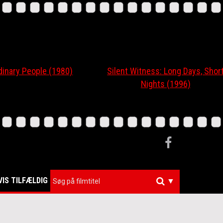
ary People (1980)
Silent Witness: Long Days, Short
Nights (1996)
VIS TILFÆLDIG
▼