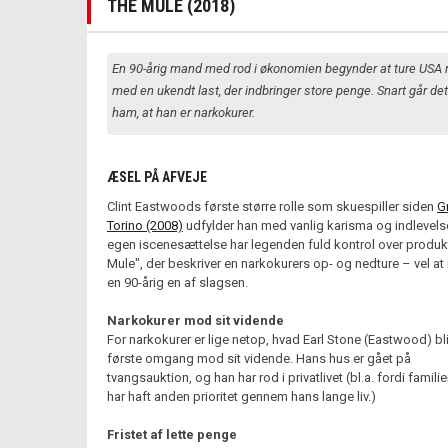
THE MULE (2018)
En 90-årig mand med rod i økonomien begynder at ture USA 
med en ukendt last, der indbringer store penge. Snart går det
ham, at han er narkokurer.
ÆSEL PÅ AFVEJE
Clint Eastwoods første større rolle som skuespiller siden
G
Torino (2008)
udfylder han med vanlig karisma og indlevelse
egen iscenesættelse har legenden fuld kontrol over produk
Mule", der beskriver en narkokurers op- og nedture – vel a
en 90-årig en af slagsen.
Narkokurer mod sit vidende
For narkokurer er lige netop, hvad Earl Stone (Eastwood) bliv
første omgang mod sit vidende. Hans hus er gået på
tvangsauktion, og han har rod i privatlivet (bl.a. fordi familie
har haft anden prioritet gennem hans lange liv.)
Fristet af lette penge