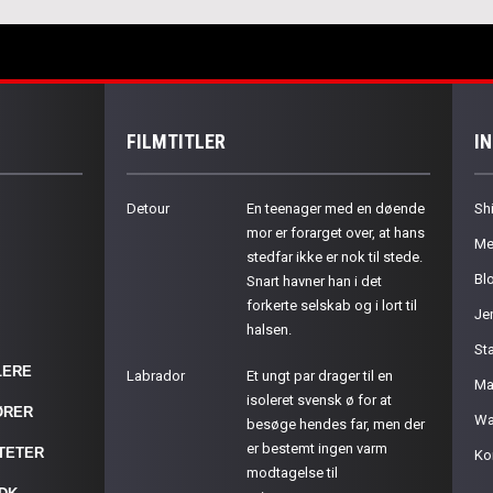
FILMTITLER
I
Detour
En teenager med en døende
Sh
mor er forarget over, at hans
Me
stedfar ikke er nok til stede.
Bl
Snart havner han i det
forkerte selskab og i lort til
Je
halsen.
St
LERE
Labrador
Et ungt par drager til en
Ma
isoleret svensk ø for at
ØRER
Wa
besøge hendes far, men der
er bestemt ingen varm
ITETER
Ko
modtagelse til