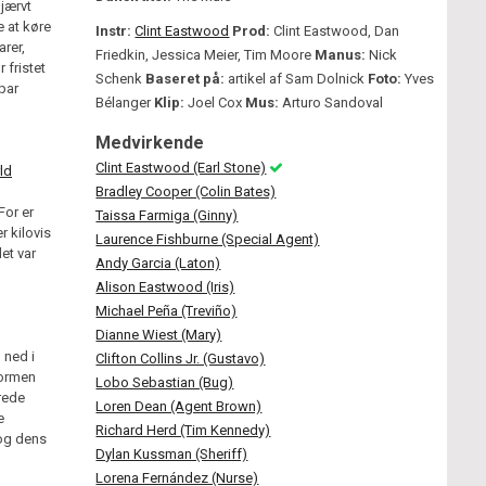
djærvt
 at køre
Instr:
Clint Eastwood
Prod:
Clint Eastwood, Dan
arer,
Friedkin, Jessica Meier, Tim Moore
Manus:
Nick
 fristet
Schenk
Baseret på:
artikel af Sam Dolnick
Foto:
Yves
 par
Bélanger
Klip:
Joel Cox
Mus:
Arturo Sandoval
Medvirkende
Clint Eastwood (Earl Stone)
ld
Bradley Cooper (Colin Bates)
or er
Taissa Farmiga (Ginny)
r kilovis
Laurence Fishburne (Special Agent)
et var
Andy Garcia (Laton)
Alison Eastwood (Iris)
Michael Peña (Treviño)
Dianne Wiest (Mary)
 ned i
Clifton Collins Jr. (Gustavo)
formen
Lobo Sebastian (Bug)
krede
Loren Dean (Agent Brown)
e
Richard Herd (Tim Kennedy)
 og dens
Dylan Kussman (Sheriff)
Lorena Fernández (Nurse)