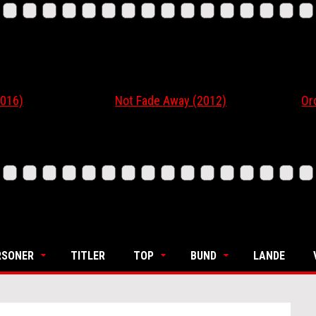
6)
Not Fade Away (2012)
Ordin
RSONER
TITLER
TOP
BUND
LANDE