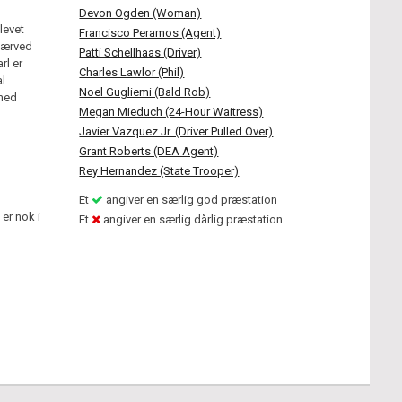
Devon Ogden (Woman)
blevet
Francisco Peramos (Agent)
nærved
Patti Schellhaas (Driver)
rl er
Charles Lawlor (Phil)
al
Noel Gugliemi (Bald Rob)
 med
Megan Mieduch (24-Hour Waitress)
Javier Vazquez Jr. (Driver Pulled Over)
Grant Roberts (DEA Agent)
Rey Hernandez (State Trooper)
Et
angiver en særlig god præstation
er nok i
Et
angiver en særlig dårlig præstation