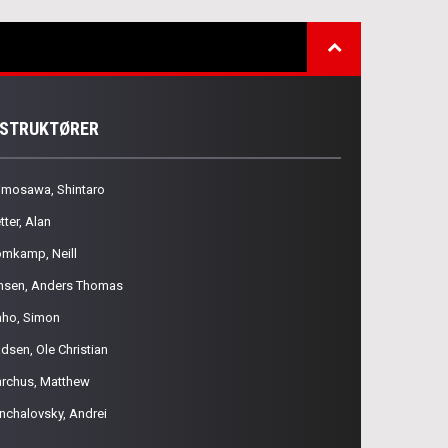
NSTRUKTØRER
imosawa, Shintaro
tter, Alan
omkamp, Neill
nsen, Anders Thomas
aho, Simon
dsen, Ole Christian
rchus, Matthew
nchalovsky, Andrei