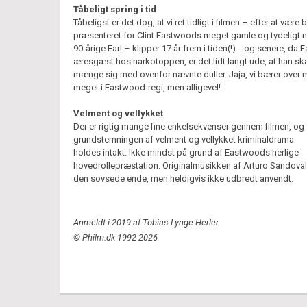
Tåbeligt spring i tid
Tåbeligst er det dog, at vi ret tidligt i filmen – efter at være 
præsenteret for Clint Eastwoods meget gamle og tydeligt 
90-årige Earl – klipper 17 år frem i tiden(!)... og senere, da Ea
æresgæst hos narkotoppen, er det lidt langt ude, at han sk
mænge sig med ovenfor nævnte duller. Jaja, vi bærer over
meget i Eastwood-regi, men alligevel!
Velment og vellykket
Der er rigtig mange fine enkelsekvenser gennem filmen, og
grundstemningen af velment og vellykket kriminaldrama
holdes intakt. Ikke mindst på grund af Eastwoods herlige
hovedrollepræstation. Originalmusikken af Arturo Sandoval 
den sovsede ende, men heldigvis ikke udbredt anvendt.
Anmeldt i 2019 af Tobias Lynge Herler
© Philm.dk 1992-2026