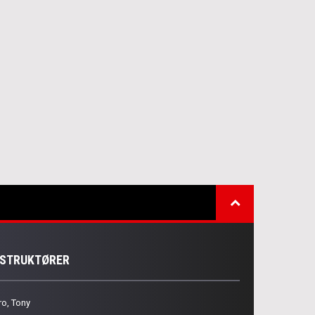
NSTRUKTØRER
ro, Tony