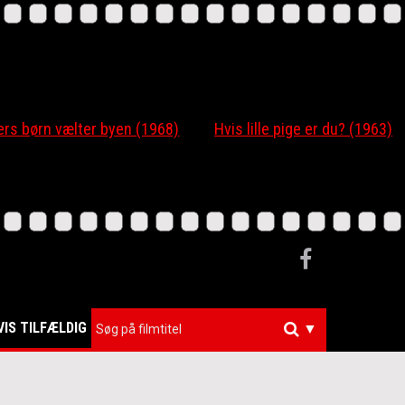
 børn vælter byen (1968)
Hvis lille pige er du? (1963)
VIS TILFÆLDIG
▼