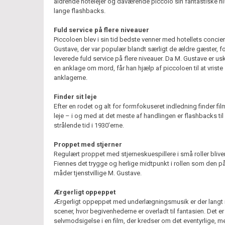
aldrende hotelejer og daværende piccolo sin fantastiske his
lange flashbacks.
Fuld service på flere niveauer
Piccoloen blev i sin tid bedste venner med hotellets concie
Gustave, der var populær blandt særligt de ældre gæster, f
leverede fuld service på flere niveauer. Da M. Gustave er usk
en anklage om mord, får han hjælp af piccoloen til at vriste s
anklagerne.
Finder sit leje
Efter en rodet og alt for formfokuseret indledning finder fil
leje – i og med at det meste af handlingen er flashbacks til
strålende tid i 1930’erne.
Proppet med stjerner
Regulært proppet med stjerneskuespillere i små roller blive
Fiennes det trygge og herlige midtpunkt i rollen som den på
måder tjenstvillige M. Gustave.
Ærgerligt oppeppet
Ærgerligt oppeppet med underlægningsmusik er der langt
scener, hvor begivenhederne er overladt til fantasien. Det er
selvmodsigelse i en film, der kredser om det eventyrlige, m