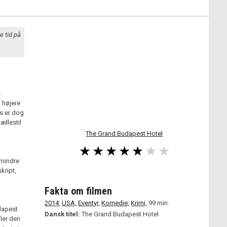
e tid på
s
 højere
s er dog
ællestil
The Grand Budapest Hotel
 mindre
kript,
Fakta om filmen
2014
,
USA,
Eventyr,
Komedie,
Krimi,
99 min.
dapest
Dansk titel:
The Grand Budapest Hotel
ler den