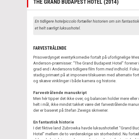
THE GRAND BUDAPEST HOTEL (2014)
En tidligere hotelpiccolo fortæller historien om sin fantastisk
et helt særligt luksushotel.
FARVESTRÅLENDE
Prisoverdynget eventyrkomedie fortalt på uforlignelige We
Anderson-præmisser: "The Grand Budapest Hotel" forener i
grad end i Andersons tidligere film form
med
indhold. Foku
stadig primært på at imponere tilskueren med alternativ fort
og skæve vinklinger i både kamera og historie.
Farvestrålende manuskript
Men hér tipper det ikke over, og balancen holder mere eller
helt i mål, ikke mindst takket være det farvestrålende manus
der er baseret på Stefan Zweigs skriverier.
En fantastisk historie
I det fiktive land Zubrowka havde luksushotellet "Grand Bu
Hotel" mellem de to verdenskrige sin storhedstid. Nu fortæl