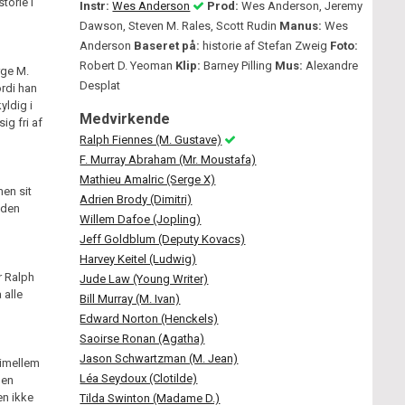
torie i
Instr:
Wes Anderson
Prod:
Wes Anderson, Jeremy
Dawson, Steven M. Rales, Scott Rudin
Manus:
Wes
Anderson
Baseret på:
historie af Stefan Zweig
Foto:
Robert D. Yeoman
Klip:
Barney Pilling
Mus:
Alexandre
rge M.
Desplat
ordi han
yldig i
Medvirkende
ig fri af
Ralph Fiennes (M. Gustave)
F. Murray Abraham (Mr. Moustafa)
Mathieu Amalric (Serge X)
men sit
Adrien Brody (Dimitri)
 den
Willem Dafoe (Jopling)
Jeff Goldblum (Deputy Kovacs)
Harvey Keitel (Ludwig)
r Ralph
Jude Law (Young Writer)
 alle
Bill Murray (M. Ivan)
Edward Norton (Henckels)
Saoirse Ronan (Agatha)
Jason Schwartzman (M. Jean)
 imellem
Léa Seydoux (Clotilde)
 en
en ikke
Tilda Swinton (Madame D.)