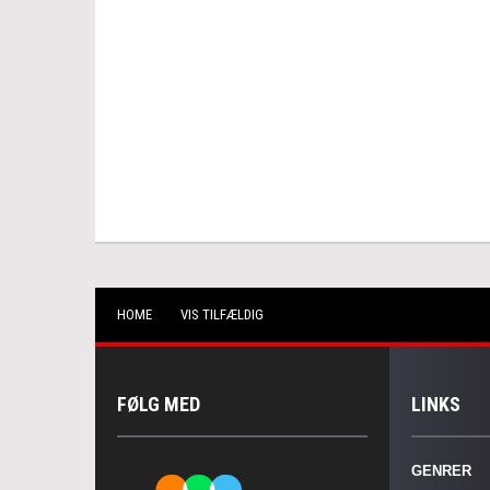
HOME
VIS TILFÆLDIG
FØLG MED
LINKS
GENRER