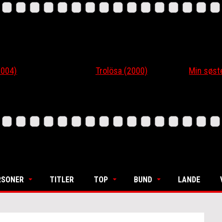
4)
Trolösa (2000)
Min søsters
RSONER
TITLER
TOP
BUND
LANDE