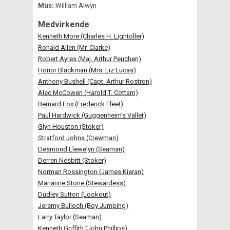
Mus:
William Alwyn
Medvirkende
Kenneth More (Charles H. Lightoller)
Ronald Allen (Mr. Clarke)
Robert Ayres (Maj. Arthur Peuchen)
Honor Blackman (Mrs. Liz Lucas)
Anthony Bushell (Capt. Arthur Rostron)
Alec McCowen (Harold T. Cottam)
Bernard Fox (Frederick Fleet)
Paul Hardwick (Guggenheim's Vallet)
Glyn Houston (Stoker)
Stratford Johns (Crewman)
Desmond Llewelyn (Seaman)
Derren Nesbitt (Stoker)
Norman Rossington (James Kieran)
Marianne Stone (Stewardess)
Dudley Sutton (Lookout)
Jeremy Bulloch (Boy Jumping)
Larry Taylor (Seaman)
Kenneth Griffith (John Phillips)