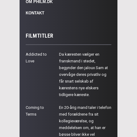
OM PHILM.DK
KONTAKT
FILMTITLER
Addicted to
Da kæresten vælger en
Love
franskmand i stedet,
begynder den jaloux Sam at
overvåge deres privatliv og
får snart selskab af
kærestens nye elskers
tidligere kæreste.
Coming to
En 20-årig mand taler i telefon
Terms
med forældrene fra sit
kollegieværelse, og
meddelelsen om, at han er
bøsse bliver ikke vel