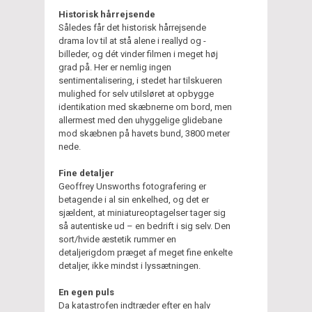
Historisk hårrejsende
Således får det historisk hårrejsende
drama lov til at stå alene i reallyd og -
billeder, og dét vinder filmen i meget høj
grad på. Her er nemlig ingen
sentimentalisering, i stedet har tilskueren
mulighed for selv utilsløret at opbygge
identikation med skæbnerne om bord, men
allermest med den uhyggelige glidebane
mod skæbnen på havets bund, 3800 meter
nede.
Fine detaljer
Geoffrey Unsworths fotografering er
betagende i al sin enkelhed, og det er
sjældent, at miniatureoptagelser tager sig
så autentiske ud – en bedrift i sig selv. Den
sort/hvide æstetik rummer en
detaljerigdom præget af meget fine enkelte
detaljer, ikke mindst i lyssætningen.
En egen puls
Da katastrofen indtræder efter en halv