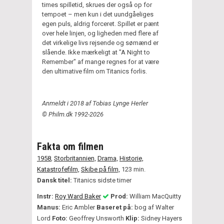
times spilletid, skrues der også op for
tempoet – men kun i det uundgåeliges
egen puls, aldrig forceret. Spillet er pænt
over hele linjen, og ligheden med flere af
det virkelige livs rejsende og sømænd er
slående. Ikke mærkeligt at "A Night to
Remember" af mange regnes for at være
den ultimative film om Titanics forlis.
Anmeldt i 2018 af Tobias Lynge Herler
© Philm.dk 1992-2026
Fakta om filmen
1958
,
Storbritannien,
Drama,
Historie,
Katastrofefilm,
Skibe på film,
123 min.
Dansk titel:
Titanics sidste timer
Instr:
Roy Ward Baker
Prod:
William MacQuitty
Manus:
Eric Ambler
Baseret på:
bog af Walter
Lord
Foto:
Geoffrey Unsworth
Klip:
Sidney Hayers