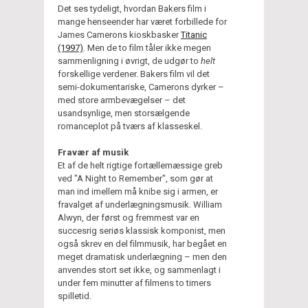
Det ses tydeligt, hvordan Bakers film i
mange henseender har været forbillede for
James Camerons kioskbasker
Titanic
(1997)
. Men de to film tåler ikke megen
sammenligning i øvrigt, de udgør to
helt
forskellige verdener. Bakers film vil det
semi-dokumentariske, Camerons dyrker –
med store armbevægelser – det
usandsynlige, men storsælgende
romanceplot på tværs af klasseskel.
Fravær af musik
Et af de helt rigtige fortællemæssige greb
ved "A Night to Remember", som gør at
man ind imellem må knibe sig i armen, er
fravalget af underlægningsmusik. William
Alwyn, der først og fremmest var en
succesrig seriøs klassisk komponist, men
også skrev en del filmmusik, har begået en
meget dramatisk underlægning – men den
anvendes stort set ikke, og sammenlagt i
under fem minutter af filmens to timers
spilletid.