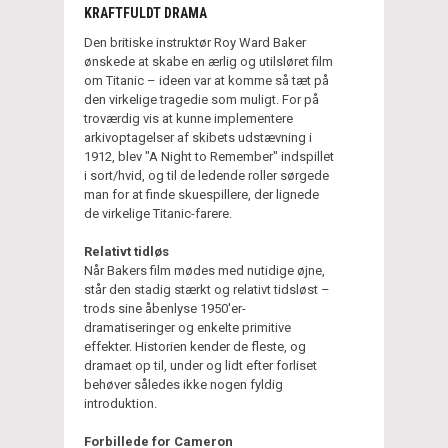
KRAFTFULDT DRAMA
Den britiske instruktør Roy Ward Baker
ønskede at skabe en ærlig og utilsløret film
om Titanic – ideen var at komme så tæt på
den virkelige tragedie som muligt. For på
troværdig vis at kunne implementere
arkivoptagelser af skibets udstævning i
1912, blev "A Night to Remember" indspillet
i sort/hvid, og til de ledende roller sørgede
man for at finde skuespillere, der lignede
de virkelige Titanic-farere.
Relativt tidløs
Når Bakers film mødes med nutidige øjne,
står den stadig stærkt og relativt tidsløst –
trods sine åbenlyse 1950'er-
dramatiseringer og enkelte primitive
effekter. Historien kender de fleste, og
dramaet op til, under og lidt efter forliset
behøver således ikke nogen fyldig
introduktion.
Forbillede for Cameron