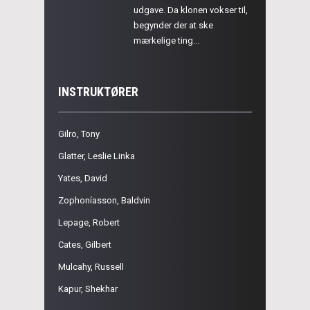
udgave. Da klonen vokser til,
begynder der at ske
mærkelige ting...
INSTRUKTØRER
Gilro, Tony
Glatter, Leslie Linka
Yates, David
Zophoníasson, Baldvin
Lepage, Robert
Cates, Gilbert
Mulcahy, Russell
Kapur, Shekhar