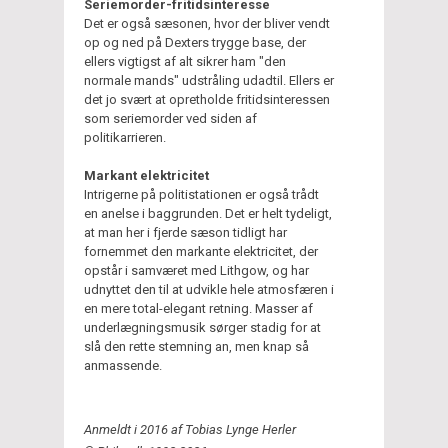
Seriemorder-fritidsinteresse
Det er også sæsonen, hvor der bliver vendt
op og ned på Dexters trygge base, der
ellers vigtigst af alt sikrer ham "den
normale mands" udstråling udadtil. Ellers er
det jo svært at opretholde fritidsinteressen
som seriemorder ved siden af
politikarrieren.
Markant elektricitet
Intrigerne på politistationen er også trådt
en anelse i baggrunden. Det er helt tydeligt,
at man her i fjerde sæson tidligt har
fornemmet den markante elektricitet, der
opstår i samværet med Lithgow, og har
udnyttet den til at udvikle hele atmosfæren i
en mere total-elegant retning. Masser af
underlægningsmusik sørger stadig for at
slå den rette stemning an, men knap så
anmassende.
Anmeldt i 2016 af Tobias Lynge Herler