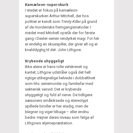
Kamæleon-superskurk
I stedet er fokus på kamæleon-
superskurken Arthur Mitchell, der hos
politiet er kendt som
Trinity Killer
på grund
af de morderiske fremgangsmetoder. I
mødet med Mitchell opstår der for første
gang i Dexter-serien rendyrket magi. For hér
er endelig en skuespiller, der giver alt og er
knalddygtig til det: John Lithgow.
Krybende uhyggeligt
Ikke alene er hans rolle velskrevet og
kantet, Lithgow udstråler også det helt
rigtige utilregnelige helvede i dobbeltlivet
som hhv. seriemorder og familiefar med
sekterisk vanvid. Det er krybende
uhyggeligt og fuld af nerve. De tidligere
sæsoners småkiksede og stereotypt
spillede biroller er her stadig, men de
blegner og viger tilbage – eller endnu
bedre: Højner deres niveau som følge af
Lithgows stjernepræstation.