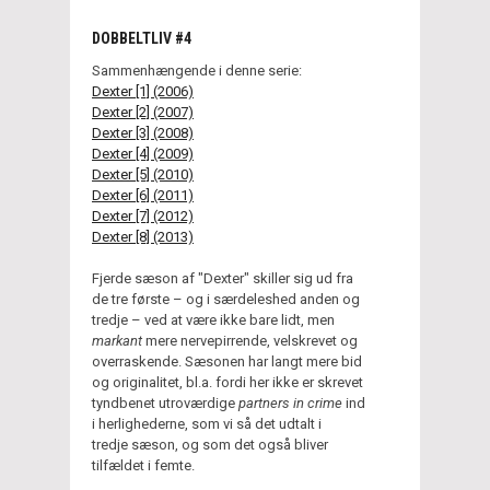
DOBBELTLIV #4
Sammenhængende i denne serie:
Dexter [1] (2006)
Dexter [2] (2007)
Dexter [3] (2008)
Dexter [4] (2009)
Dexter [5] (2010)
Dexter [6] (2011)
Dexter [7] (2012)
Dexter [8] (2013)
Fjerde sæson af "Dexter" skiller sig ud fra
de tre første – og i særdeleshed anden og
tredje – ved at være ikke bare lidt, men
markant
mere nervepirrende, velskrevet og
overraskende. Sæsonen har langt mere bid
og originalitet, bl.a. fordi her ikke er skrevet
tyndbenet utroværdige
partners in crime
ind
i herlighederne, som vi så det udtalt i
tredje sæson, og som det også bliver
tilfældet i femte.