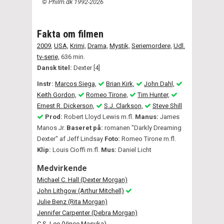
© Philm.dk 1992-2026
Fakta om filmen
2009
,
USA,
Krimi,
Drama,
Mystik,
Seriemordere,
Udl.
tv-serie,
636 min.
Dansk titel:
Dexter [4]
Instr:
Marcos Siega,
Brian Kirk,
John Dahl,
Keith Gordon,
Romeo Tirone,
Tim Hunter,
Ernest R. Dickerson,
S.J. Clarkson,
Steve Shill
Prod:
Robert Lloyd Lewis m.fl.
Manus:
James
Manos Jr.
Baseret på:
romanen "Darkly Dreaming
Dexter" af Jeff Lindsay
Foto:
Romeo Tirone m.fl.
Klip:
Louis Cioffi m.fl.
Mus:
Daniel Licht
Medvirkende
Michael C. Hall (Dexter Morgan)
John Lithgow (Arthur Mitchell)
Julie Benz (Rita Morgan)
Jennifer Carpenter (Debra Morgan)
C.S. Lee (Vince Masuka)