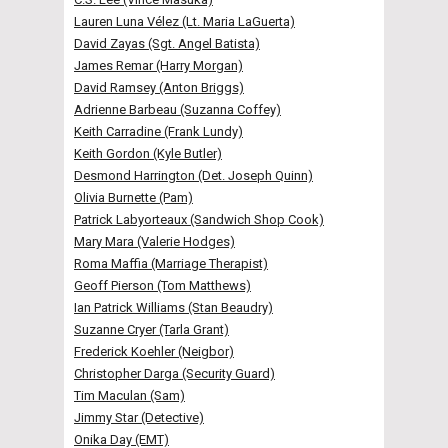
Lauren Luna Vélez (Lt. Maria LaGuerta)
David Zayas (Sgt. Angel Batista)
James Remar (Harry Morgan)
David Ramsey (Anton Briggs)
Adrienne Barbeau (Suzanna Coffey)
Keith Carradine (Frank Lundy)
Keith Gordon (Kyle Butler)
Desmond Harrington (Det. Joseph Quinn)
Olivia Burnette (Pam)
Patrick Labyorteaux (Sandwich Shop Cook)
Mary Mara (Valerie Hodges)
Roma Maffia (Marriage Therapist)
Geoff Pierson (Tom Matthews)
Ian Patrick Williams (Stan Beaudry)
Suzanne Cryer (Tarla Grant)
Frederick Koehler (Neigbor)
Christopher Darga (Security Guard)
Tim Maculan (Sam)
Jimmy Star (Detective)
Onika Day (EMT)