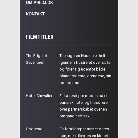
OM PHILM.DK
KONTAKT
FILMTITLER
The Edge of
Teenageren Nadine er helt
Seventeen
igennem frustreret over sit liv
og føler sig udenfor både
blandt pigerne, drengene, sin
bror og mor.
Hotel Chevalier
Et kærestepar mødes på et
parisisk hotel og filosoferer
over partnerskabet over en
omgang hed sex.
Godsend
En forældrepar mister deres
søn, men tilbydes en klonet