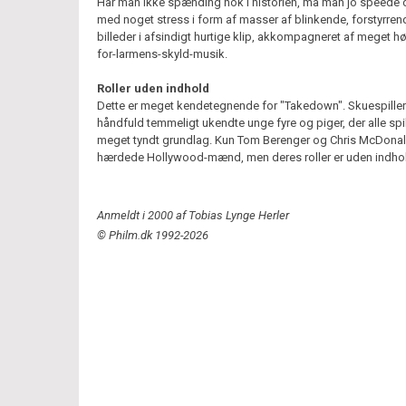
Har man ikke spænding nok i historien, må man jo speede
med noget stress i form af masser af blinkende, forstyrren
billeder i afsindigt hurtige klip, akkompagneret af meget hø
for-larmens-skyld-musik.
Roller uden indhold
Dette er meget kendetegnende for "Takedown". Skuespiller
håndfuld temmeligt ukendte unge fyre og piger, der alle spil
meget tyndt grundlag. Kun Tom Berenger og Chris McDonal
hærdede Hollywood-mænd, men deres roller er uden indho
Anmeldt i 2000 af Tobias Lynge Herler
© Philm.dk 1992-2026