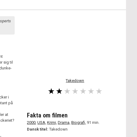
ksperts
nt
 sig til
 dunke-
Takedown
cker i
stant på
Fakta om filmen
er at
ckeriet?
2000
,
USA,
Krimi,
Drama,
Biografi,
91 min.
Dansk titel:
Takedown