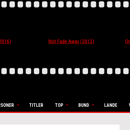
6)
Not Fade Away (2012)
Ordin
RSONER
TITLER
TOP
BUND
LANDE