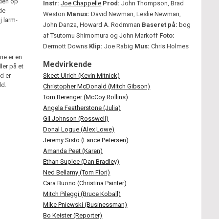
 den op
Instr:
Joe Chappelle
Prod:
John Thompson, Brad
de
Weston
Manus:
David Newman, Leslie Newman,
j larm-
John Danza, Howard A. Rodmman
Baseret på:
bog
af Tsutomu Shimomura og John Markoff
Foto:
Dermott Downs
Klip:
Joe Rabig
Mus:
Chris Holmes
ne er en
Medvirkende
ler på et
d er
Skeet Ulrich (Kevin Mitnick)
ld.
Christopher McDonald (Mitch Gibson)
Tom Berenger (McCoy Rollins)
Angela Featherstone (Julia)
Gil Johnson (Rosswell)
Donal Logue (Alex Lowe)
Jeremy Sisto (Lance Petersen)
Amanda Peet (Karen)
Ethan Suplee (Dan Bradley)
Ned Bellamy (Tom Flori)
Cara Buono (Christina Painter)
Mitch Pileggi (Bruce Koball)
Mike Pniewski (Businessman)
Bo Keister (Reporter)