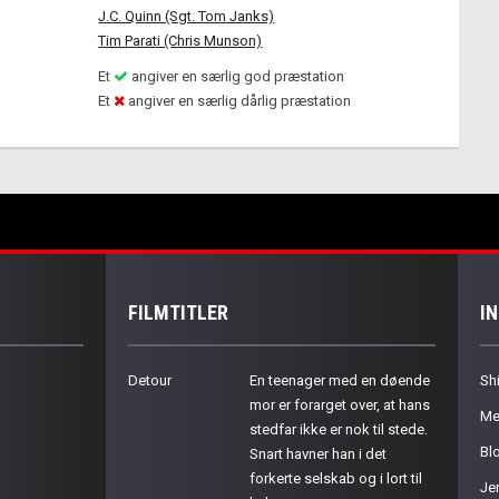
J.C. Quinn (Sgt. Tom Janks)
Tim Parati (Chris Munson)
Et
angiver en særlig god præstation
Et
angiver en særlig dårlig præstation
FILMTITLER
I
Detour
En teenager med en døende
Sh
mor er forarget over, at hans
Me
stedfar ikke er nok til stede.
Bl
Snart havner han i det
forkerte selskab og i lort til
Je