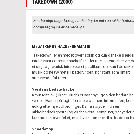
TAKEDOWN (2000)
En afsindigt fingerfærdig hacker bryder ind i en sikkerhedse
computer, og så er helvede løs.
MEGATRENDY HACKERDRAMATIK
"Takedown" er en meget overfladisk og kun ganske sjælde
interessant computerhackerfilm, der udelukkende henvender
et ungt og teknisk interesseret publikum, der kan lide unke
musik og heavy metal i baggrunden, konstant som smart
stressende faktorer.
Verdens bedste hacker
Kevin Mitnick (Skeet Ulrich) er sandsynligvis den bedste ha
verden. Han er på jagt efter mere og mere information, kon
udkig efter nye udfordringer. Da han bryder ind i en
sikkerhedseksperts (og ekshackers) computer, begynder d
komme fart over feltet, men hvem kommer til at bøde for ha
Speedet op