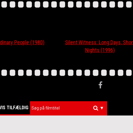
ary People (1980)
Silent Witness: Long Days, Short
Nights (1996)
VIS TILFÆLDIG
▼