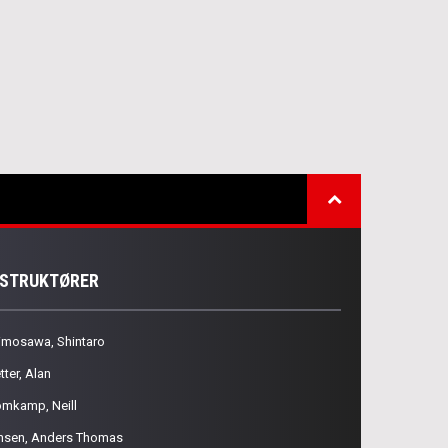
NSTRUKTØRER
imosawa, Shintaro
tter, Alan
omkamp, Neill
nsen, Anders Thomas