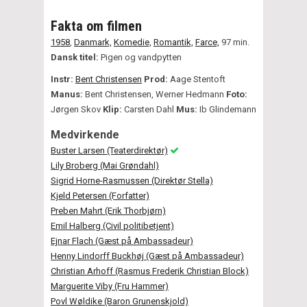
Fakta om filmen
1958
,
Danmark,
Komedie,
Romantik,
Farce,
97 min.
Dansk titel:
Pigen og vandpytten
Instr:
Bent Christensen
Prod:
Aage Stentoft
Manus:
Bent Christensen, Werner Hedmann
Foto:
Jørgen Skov
Klip:
Carsten Dahl
Mus:
Ib Glindemann
Medvirkende
Buster Larsen (Teaterdirektør)
Lily Broberg (Mai Grøndahl)
Sigrid Horne-Rasmussen (Direktør Stella)
Kjeld Petersen (Forfatter)
Preben Mahrt (Erik Thorbjørn)
Emil Halberg (Civil politibetjent)
Ejnar Flach (Gæst på Ambassadeur)
Henny Lindorff Buckhøj (Gæst på Ambassadeur)
Christian Arhoff (Rasmus Frederik Christian Block)
Marguerite Viby (Fru Hammer)
Povl Wøldike (Baron Grunenskjold)