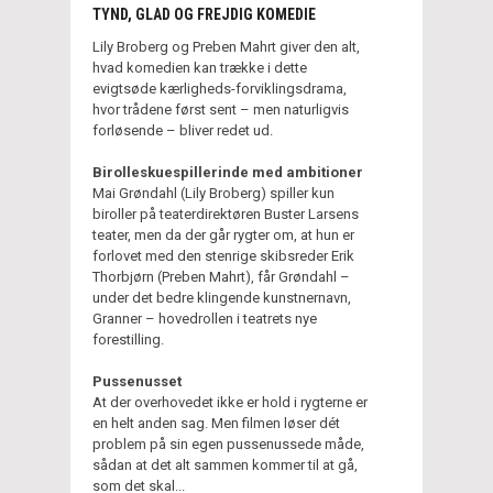
TYND, GLAD OG FREJDIG KOMEDIE
Lily Broberg og Preben Mahrt giver den alt,
hvad komedien kan trække i dette
evigtsøde kærligheds-forviklingsdrama,
hvor trådene først sent – men naturligvis
forløsende – bliver redet ud.
Birolleskuespillerinde med ambitioner
Mai Grøndahl (Lily Broberg) spiller kun
biroller på teaterdirektøren Buster Larsens
teater, men da der går rygter om, at hun er
forlovet med den stenrige skibsreder Erik
Thorbjørn (Preben Mahrt), får Grøndahl –
under det bedre klingende kunstnernavn,
Granner – hovedrollen i teatrets nye
forestilling.
Pussenusset
At der overhovedet ikke er hold i rygterne er
en helt anden sag. Men filmen løser dét
problem på sin egen pussenussede måde,
sådan at det alt sammen kommer til at gå,
som det skal...