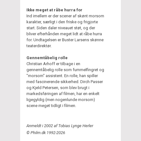
Ikke meget at råbe hurra for
Ind imellem er der scener af skønt morsom
karakter, særligt i den friske og frigjorte
start. Siden daler niveauet støt, og der
bliver efterhånden meget lidt at råbe hurra
for. Undtagelsen er Buster Larsens skønne
teaterdirektør.
Gennemtåbelig rolle
Christian Arhoff er tilbage i en
gennemtåbelig rolle som fummelfingret og
"morsom" assistent. En rolle, han spiller
med fascinerende sikkerhed. Dirch Passer
og Kjeld Petersen, som blev brugt i
markedsføringen af filmen, har en enkelt
ligegyldig (men nogenlunde morsom)
scene meget tidligt i filmen.
Anmeldt i 2002 af Tobias Lynge Herler
© Philm.dk 1992-2026