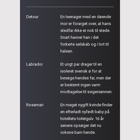
Detour
En teenager med en døende
mor er forarget over, at hans
stedfar ikke er nok til stede.
Snart havner han i det
forkerte selskab og i lort til
halsen.
Labrador
Et ungt par drager til en
isoleret svensk ø for at
besøge hendes far, men der
er bestemt ingen varm
modtagelse til svigersønnen.
Rosemari
En meget nygift kvinde finder
en efterladt nyfødt baby på
hotellets toiletgulv. 16 år
senere opsøger det nu
voksne barn hende.