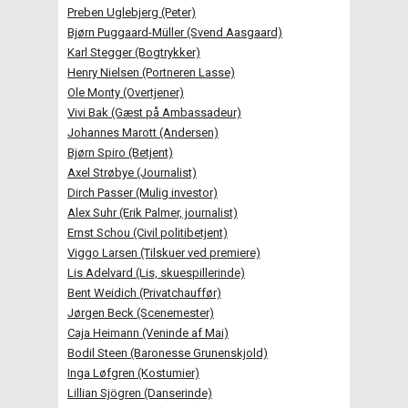
Preben Uglebjerg (Peter)
Bjørn Puggaard-Müller (Svend Aasgaard)
Karl Stegger (Bogtrykker)
Henry Nielsen (Portneren Lasse)
Ole Monty (Overtjener)
Vivi Bak (Gæst på Ambassadeur)
Johannes Marott (Andersen)
Bjørn Spiro (Betjent)
Axel Strøbye (Journalist)
Dirch Passer (Mulig investor)
Alex Suhr (Erik Palmer, journalist)
Ernst Schou (Civil politibetjent)
Viggo Larsen (Tilskuer ved premiere)
Lis Adelvard (Lis, skuespillerinde)
Bent Weidich (Privatchauffør)
Jørgen Beck (Scenemester)
Caja Heimann (Veninde af Mai)
Bodil Steen (Baronesse Grunenskjold)
Inga Løfgren (Kostumier)
Lillian Sjögren (Danserinde)