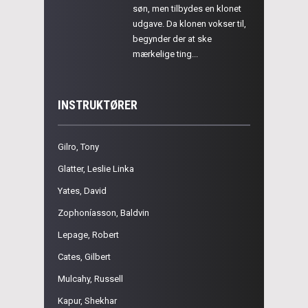
søn, men tilbydes en klonet
udgave. Da klonen vokser til,
begynder der at ske
mærkelige ting...
INSTRUKTØRER
Gilro, Tony
Glatter, Leslie Linka
Yates, David
Zophoníasson, Baldvin
Lepage, Robert
Cates, Gilbert
Mulcahy, Russell
Kapur, Shekhar