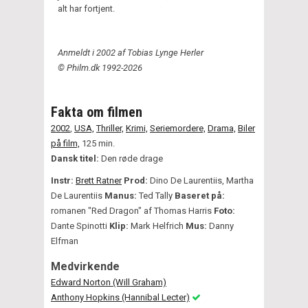
alt har fortjent.
Anmeldt i 2002 af Tobias Lynge Herler
© Philm.dk 1992-2026
Fakta om filmen
2002
,
USA,
Thriller,
Krimi,
Seriemordere,
Drama,
Biler
på film,
125 min.
Dansk titel:
Den røde drage
Instr:
Brett Ratner
Prod:
Dino De Laurentiis, Martha
De Laurentiis
Manus:
Ted Tally
Baseret på:
romanen "Red Dragon" af Thomas Harris
Foto:
Dante Spinotti
Klip:
Mark Helfrich
Mus:
Danny
Elfman
Medvirkende
Edward Norton (Will Graham)
Anthony Hopkins (Hannibal Lecter)