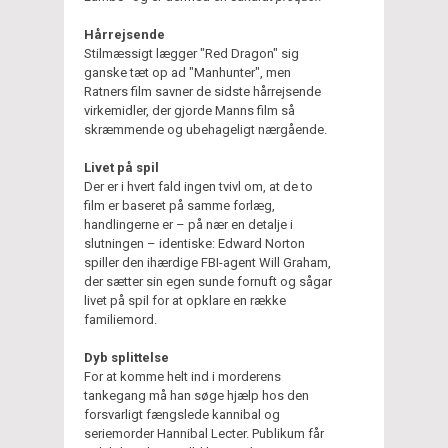
Hårrejsende
Stilmæssigt lægger "Red Dragon" sig
ganske tæt op ad "Manhunter", men
Ratners film savner de sidste hårrejsende
virkemidler, der gjorde Manns film så
skræmmende og ubehageligt nærgående.
Livet på spil
Der er i hvert fald ingen tvivl om, at de to
film er baseret på samme forlæg,
handlingerne er – på nær en detalje i
slutningen – identiske: Edward Norton
spiller den ihærdige FBI-agent Will Graham,
der sætter sin egen sunde fornuft og sågar
livet på spil for at opklare en række
familiemord.
Dyb splittelse
For at komme helt ind i morderens
tankegang må han søge hjælp hos den
forsvarligt fængslede kannibal og
seriemorder Hannibal Lecter. Publikum får