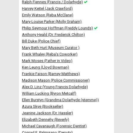
Ralph Fiennes (Francis / Dolarhyde)
Harvey Keitel (Jack Crawford)
Emily Watson (Reba McClane)
Mary-Louise Parker (Molly Graham)
Philip Seymour Hoffman (Freddy Lounds)
Anthony Heald (Dr. Frederick Chilton)
Bill Duke (Police Chief)
Mary Beth Hurt (Museum Curator )
Frank Whaley (Reba's Coworker)
Mark Moses (Father in Video)
Ken Leung (Lloyd Bowman)
Frankie Faison (Barney Matthews)
Madison Mason (Police Commissioner)
Alex D. Linz (Young Francis Dolarhyde)
William Lucking (Byron Metcalf)
Ellen Burstyn (Grandma Dolarhyde (stemme))
Azura Skye (Bookseller)
Jeanine Jackson (Dr. Hassler)
Elizabeth Dennehy (Beverly)
Michael Cavanaugh (Forensic Dentist)
Conrad E. Palmisano (Deputy)