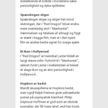
sideløbende et indblik i morderens sære
personlighed og dybe splittelse.
Spændingen stiger
Spændingen stiger og stiger hen imod
slutningen, der i "Red Dragon" bliver
endnu
mere overstadig end i "Manhunter".
Væmmelsen og følelsen af afmagt og frygt
er stærk i begge film, men er i den nyere
film en anelse bedre egnet for svage sjæle.
Et ikon i Hollywood
I "Red Dragon" er Hannibal Lecter tildelt en
langt større rolle i forhold til i "Manhunter",
sikkert fordi Lecter i mellemtiden er blevet
et slags ikon og en stor personlighed i
Hollywood...
Hopkins er bedst
Blandt skuespillerne er Hopkins bedst,
men også Ralph Fiennes giver udmærkede
prøver på usympatisk klamhed. Philip
Seymour Hoffman er god som en idiotisk
journalist, der får mere straf, end han trods