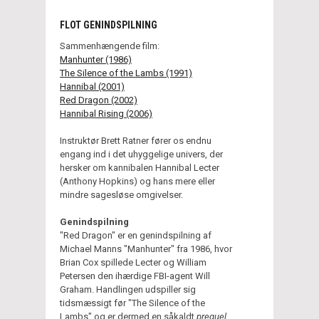
FLOT GENINDSPILNING
Sammenhængende film:
Manhunter (1986)
The Silence of the Lambs (1991)
Hannibal (2001)
Red Dragon (2002)
Hannibal Rising (2006)
Instruktør Brett Ratner fører os endnu
engang ind i det uhyggelige univers, der
hersker om kannibalen Hannibal Lecter
(Anthony Hopkins) og hans mere eller
mindre sagesløse omgivelser.
Genindspilning
"Red Dragon" er en genindspilning af
Michael Manns "Manhunter" fra 1986, hvor
Brian Cox spillede Lecter og William
Petersen den ihærdige FBI-agent Will
Graham. Handlingen udspiller sig
tidsmæssigt før "The Silence of the
Lambs" og er dermed en såkaldt
prequel
.