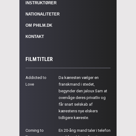
INSTRUKTØRER
NATIONALITETER
OM PHILM.DK
KONTAKT
FILMTITLER
Addicted to
Da kæresten vælger en
Love
franskmand i stedet,
begynder den jaloux Sam at
overvåge deres privatliv og
får snart selskab af
kærestens nye elskers
tidligere kæreste.
Coming to
En 20-årig mand taler i telefon