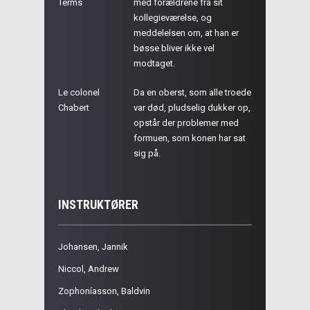
Terms
med forældrene fra sit
kollegieværelse, og
meddelelsen om, at han er
bøsse bliver ikke vel
modtaget.
Le colonel
Da en oberst, som alle troede
Chabert
var død, pludselig dukker op,
opstår der problemer med
formuen, som konen har sat
sig på.
INSTRUKTØRER
Johansen, Jannik
Niccol, Andrew
Zophoníasson, Baldvin