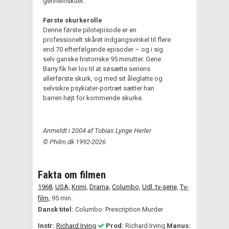
gennemskuet.
Første skurkerolle
Denne første pilotepisode er en
professionelt skåret indgangsvinkel til flere
end 70 efterfølgende episoder – og i sig
selv ganske historiske 95 minutter. Gene
Barry fik her lov til at søsætte seriens
allerførste skurk, og med sit åleglatte og
selvsikre psykiater-portræt sætter han
barren højt for kommende skurke.
Anmeldt i 2004 af Tobias Lynge Herler
© Philm.dk 1992-2026
Fakta om filmen
1968
,
USA,
Krimi,
Drama,
Columbo,
Udl. tv-serie,
Tv-
film,
95 min.
Dansk titel:
Columbo: Prescription Murder
Instr:
Richard Irving
Prod:
Richard Irving
Manus: