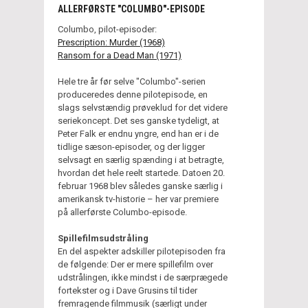
ALLERFØRSTE "COLUMBO"-EPISODE
Columbo, pilot-episoder:
Prescription: Murder (1968)
Ransom for a Dead Man (1971)
Hele tre år før selve "Columbo"-serien
produceredes denne pilotepisode, en
slags selvstændig prøveklud for det videre
seriekoncept. Det ses ganske tydeligt, at
Peter Falk er endnu yngre, end han er i de
tidlige sæson-episoder, og der ligger
selvsagt en særlig spænding i at betragte,
hvordan det hele reelt startede. Datoen 20.
februar 1968 blev således ganske særlig i
amerikansk tv-historie – her var premiere
på allerførste Columbo-episode.
Spillefilmsudstråling
En del aspekter adskiller pilotepisoden fra
de følgende: Der er mere spillefilm over
udstrålingen, ikke mindst i de særprægede
fortekster og i Dave Grusins til tider
fremragende filmmusik (særligt under