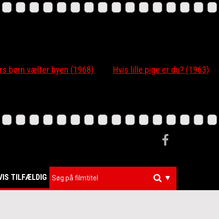
 børn vælter byen (1968)
Hvis lille pige er du? (1963)
VIS TILFÆLDIG
▼