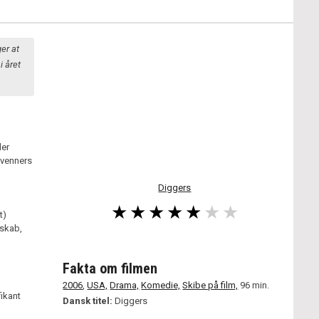
er at
i året
der
e venners
Diggers
t)
nskab,
Fakta om filmen
2006
,
USA,
Drama,
Komedie,
Skibe på film,
96 min.
fikant
Dansk titel:
Diggers