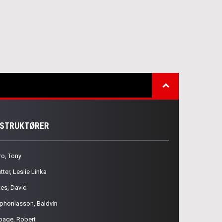
NSTRUKTØRER
ro, Tony
tter, Leslie Linka
tes, David
phoníasson, Baldvin
page, Robert