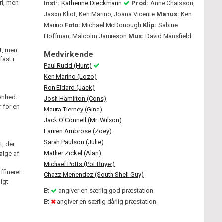
ri, men
Instr:
Katherine Dieckmann
Prod:
Anne Chaisson,
Jason Kliot, Ken Marino, Joana Vicente
Manus:
Ken
Marino
Foto:
Michael McDonough
Klip:
Sabine
Hoffman, Malcolm Jamieson
Mus:
David Mansfield
nt, men
Medvirkende
fast i
Paul Rudd (Hunt)
Ken Marino (Lozo)
Ron Eldard (Jack)
kønhed.
Josh Hamilton (Cons)
 for en
Maura Tierney (Gina)
Jack O'Connell (Mr. Wilson)
Lauren Ambrose (Zoey)
Sarah Paulson (Julie)
t, der
Mather Zickel (Alan)
ølge af
Michael Potts (Pot Buyer)
ffineret
Chazz Menendez (South Shell Guy)
igt
Et
angiver en særlig god præstation
Et
angiver en særlig dårlig præstation