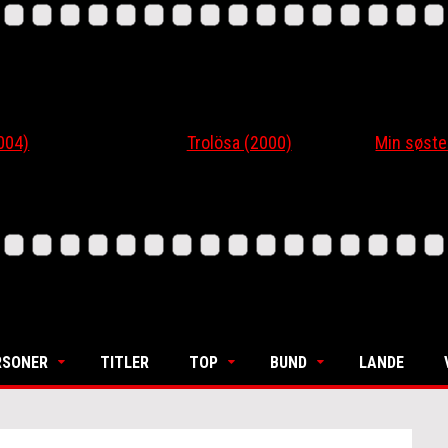
4)
Trolösa (2000)
Min søsters
RSONER
TITLER
TOP
BUND
LANDE