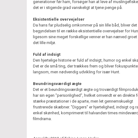
generationer før ham, forsøger han at leve af muslingefiske
det er i stigende grad vanskeligt at tjene penge på.
Eksistentielle overvejelser
Da hans far pludselig omkommer på sin lille båd, bliver det
begyndelsen til en række eksistentielle overvejelser for Hu
ligesom sine meget forskellige venner er han nærved groet 
det lille miljø.
Fuld af indsigt
Den hjertelige historie er fuld af indsigt, humor og enkel s
Det er de små ting, der trækkes frem og bliver fokuspunkter
langsom, men nødvendig udvikling for især Hunt.
Beundringsværdigt ægte
Det er et beundringsværdigt ægte og troværdigt filmproduk
har sin egen "personlighed", hvilket omvendt er en direkte f
stærke præstationer i de aparte, men let gennemskueligt
frustrerede skæbner. "Diggers" er hjertelighed, indsigt og ra
enkel skønhed, komprimeret til halvanden times mindeværd
filmdrama.