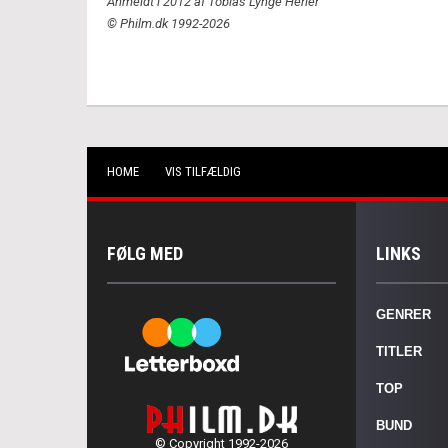
Anmeldt i 2012 af Tobias Lynge Herler
© Philm.dk 1992-2026
HOME
VIS TILFÆLDIG
FØLG MED
LINKS
GENRER
TITLER
TOP
BUND
© Copyright 1992-2026