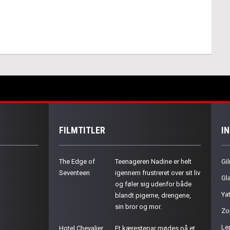
FILMTITLER
I
The Edge of
Teenageren Nadine er helt
Gil
Seventeen
igennem frustreret over sit liv
Gla
og føler sig udenfor både
Ya
blandt pigerne, drengene,
sin bror og mor.
Zo
Le
Hotel Chevalier
Et kærestepar mødes på et