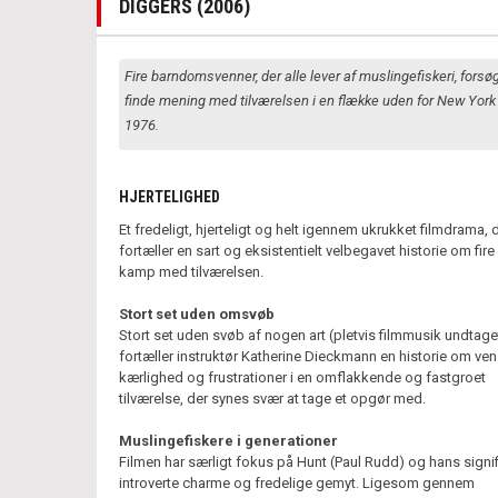
DIGGERS (2006)
Fire barndomsvenner, der alle lever af muslingefiskeri, forsøg
finde mening med tilværelsen i en flække uden for New York 
1976.
HJERTELIGHED
Et fredeligt, hjerteligt og helt igennem ukrukket filmdrama, 
fortæller en sart og eksistentielt velbegavet historie om fir
kamp med tilværelsen.
Stort set uden omsvøb
Stort set uden svøb af nogen art (pletvis filmmusik undtage
fortæller instruktør Katherine Dieckmann en historie om ve
kærlighed og frustrationer i en omflakkende og fastgroet
tilværelse, der synes svær at tage et opgør med.
Muslingefiskere i generationer
Filmen har særligt fokus på Hunt (Paul Rudd) og hans signi
introverte charme og fredelige gemyt. Ligesom gennem