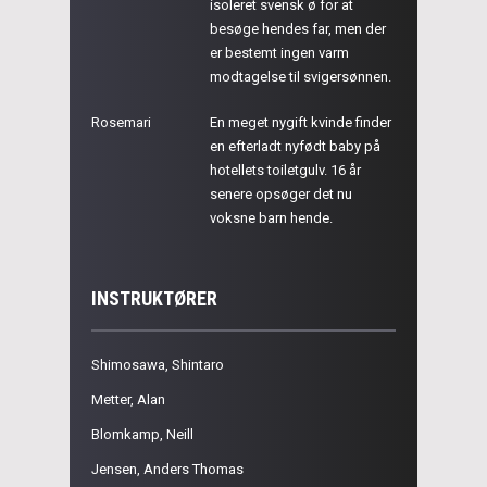
isoleret svensk ø for at
besøge hendes far, men der
er bestemt ingen varm
modtagelse til svigersønnen.
Rosemari
En meget nygift kvinde finder
en efterladt nyfødt baby på
hotellets toiletgulv. 16 år
senere opsøger det nu
voksne barn hende.
INSTRUKTØRER
Shimosawa, Shintaro
Metter, Alan
Blomkamp, Neill
Jensen, Anders Thomas