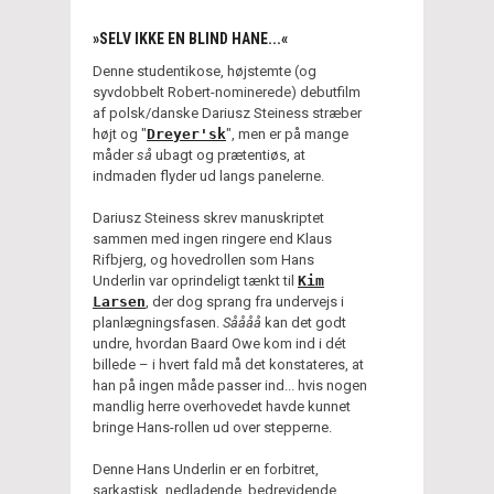
»SELV IKKE EN BLIND HANE...«
Denne studentikose, højstemte (og
syvdobbelt Robert-nominerede) debutfilm
af polsk/danske Dariusz Steiness stræber
højt og "
Dreyer'sk
", men er på mange
måder
så
ubagt og prætentiøs, at
indmaden flyder ud langs panelerne.
Dariusz Steiness skrev manuskriptet
sammen med ingen ringere end Klaus
Rifbjerg, og hovedrollen som Hans
Underlin var oprindeligt tænkt til
Kim
Larsen
, der dog sprang fra undervejs i
planlægningsfasen.
Såååå
kan det godt
undre, hvordan Baard Owe kom ind i dét
billede – i hvert fald må det konstateres, at
han på ingen måde passer ind... hvis nogen
mandlig herre overhovedet havde kunnet
bringe Hans-rollen ud over stepperne.
Denne Hans Underlin er en forbitret,
sarkastisk, nedladende, bedrevidende,