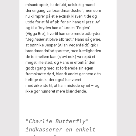
misantropisk, hadefuld, uelskelig mand,
der engang var brandmandschef, men som
nu klimprer på et elektrisk klaver i tide og
utide for at få afløb for sin hang til jazz. Af
og til afbrydes han af konen "Englen"
(Vigga Bro), hvortil han snerrende udbryder:
"Jeg
hader
at blive afbrudt!" Hans så gerne,
at sønnike Jesper (Allan Vegenfeldt) gik i
brandmandsfodsporene, men kærligheden
de to imellem kan (sjovt nok) være på et
meget lille sted, og Hans er efterhånden
godt i gang med at forberede sin egen
fremskudte død, blandt andet gennem dén
heftige druk, der også har været
medvirkende til, at han mistede synet – og
ikke gør humøret mere blændende.
"Charlie Butterfly"
indkasserer en enkelt