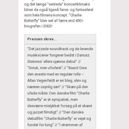
og det længe "ventede" koncertklimaks
bliver da også ligeså farve- og fantasiløst
som hele filmens koncept. "Charlie
Butterfly" blev set af færre end 400 i
biografen i 2002!
Pressen skrev...
"Det jazzede soundtrack og de levende
musikscener fungerer bedst i Dariusz
Steiness' ellers ujævne debut" //
"Smuk, men uforløst" // "Baard Owe
den eneste med en regulær rolle –
Allan Vegenfeldt er en bleg, sløv og
næsten usynlig søn" // "Skæv på den
ufede måde: Den danske film "Charlie
Butterfly" er et sympatisk, men
desværre mislykket forsøg på et skævt
og jazzet filmdigt" // "Den danske
debutfilm "Charlie Butterfly" er vejet og
fundet for tung" // "I strømmen af