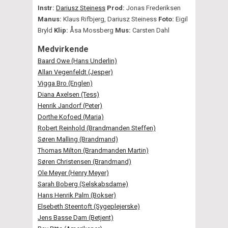
Instr:
Dariusz Steiness
Prod:
Jonas Frederiksen
Manus:
Klaus Rifbjerg, Dariusz Steiness
Foto:
Eigil
Bryld
Klip:
Åsa Mossberg
Mus:
Carsten Dahl
Medvirkende
Baard Owe (Hans Underlin)
Allan Vegenfeldt (Jesper)
Vigga Bro (Englen)
Diana Axelsen (Tess)
Henrik Jandorf (Peter)
Dorthe Kofoed (Maria)
Robert Reinhold (Brandmanden Steffen)
Søren Malling (Brandmand)
Thomas Milton (Brandmanden Martin)
Søren Christensen (Brandmand)
Ole Meyer (Henry Meyer)
Sarah Boberg (Selskabsdame)
Hans Henrik Palm (Bokser)
Elsebeth Steentoft (Sygeplejerske)
Jens Basse Dam (Betjent)