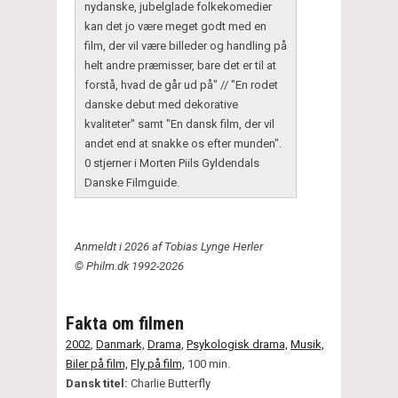
nydanske, jubelglade folkekomedier
kan det jo være meget godt med en
film, der vil være billeder og handling på
helt andre præmisser, bare det er til at
forstå, hvad de går ud på" // "En rodet
danske debut med dekorative
kvaliteter" samt "En dansk film, der vil
andet end at snakke os efter munden".
0 stjerner i Morten Piils Gyldendals
Danske Filmguide.
Anmeldt i 2026 af Tobias Lynge Herler
© Philm.dk 1992-2026
Fakta om filmen
2002
,
Danmark,
Drama,
Psykologisk drama,
Musik,
Biler på film,
Fly på film,
100 min.
Dansk titel:
Charlie Butterfly