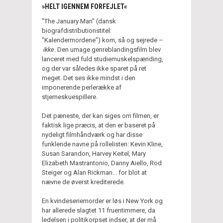
»HELT IGENNEM FORFEJLET«
"The January Man" (dansk
biografdistributionstitel:
"Kalendermordene") kom, så og sejrede –
ikke
. Den umage genreblandingsfilm blev
lanceret med fuld studiemuskelspænding,
og der var således ikke sparet på ret
meget. Det ses ikke mindst i den
imponerende perlerække af
stjerneskuespillere.
Det pæneste, der kan siges om filmen, er
faktisk lige præcis, at den er baseret på
nydeligt filmhåndværk og har disse
funklende navne på rollelisten: Kevin Kline,
Susan Sarandon, Harvey Keitel, Mary
Elizabeth Mastrantonio, Danny Aiello, Rod
Steiger og Alan Rickman... for blot at
nævne de øverst krediterede.
En kvindeseriemorder er løs i New York og
har allerede slagtet 11 fruentimmere, da
ledelsen i politikorpset indser, at der må