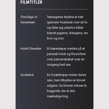
FILMTITLER
The Edge of
Teenageren Nadine er helt
Seventeen
igennem frustreret over sit liv
og føler sig udenfor både
blandt pigerne, drengene, sin
bror og mor.
Hotel Chevalier
Et kærestepar mødes på et
parisisk hotel og filosoferer
over partnerskabet over en
omgang hed sex.
Godsend
En forældrepar mister deres
søn, men tilbydes en klonet
udgave. Da klonen vokser til,
begynder der at ske
mærkelige ting...