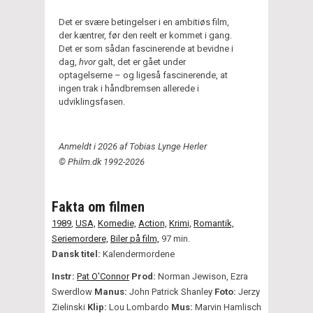
Det er svære betingelser i en ambitiøs film,
der kæntrer, før den reelt er kommet i gang.
Det er som sådan fascinerende at bevidne i
dag,
hvor
galt, det er gået under
optagelserne – og ligeså fascinerende, at
ingen trak i håndbremsen allerede i
udviklingsfasen.
Anmeldt i 2026 af Tobias Lynge Herler
© Philm.dk 1992-2026
Fakta om filmen
1989
,
USA,
Komedie,
Action,
Krimi,
Romantik,
Seriemordere,
Biler på film,
97 min.
Dansk titel:
Kalendermordene
Instr:
Pat O'Connor
Prod:
Norman Jewison, Ezra
Swerdlow
Manus:
John Patrick Shanley
Foto:
Jerzy
Zielinski
Klip:
Lou Lombardo
Mus:
Marvin Hamlisch