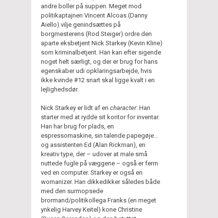
andre boller på suppen. Meget mod
politikaptajnen Vincent Alcoas (Danny
Aiello) vilje genindsættes på
borgmesterens (Rod Steiger) ordre den
aparte eksbetjent Nick Starkey (Kevin Kline)
som kriminalbetjent. Han kan efter sigende
noget helt særligt, og der er brug for hans
egenskaber udi opklaringsarbejde, hvis
ikke kvinde #12 snart skal ligge kvalt i en
lejlighedsdør.
Nick Starkey er lidt af en
character
: Han
starter med at rydde sit kontor for inventar.
Han har brug for plads, en
espressomaskine, sin talende papegøje...
og assistenten Ed (Alan Rickman), en
kreativ type, der – udover at male små
nuttede fugle på væggene – også er ferm
ved en computer. Starkey er også en
womanizer. Han dikkedikker således både
med den surmopsede
brormand/politikollega Franks (en meget
ynkelig Harvey Keitel) kone Christine