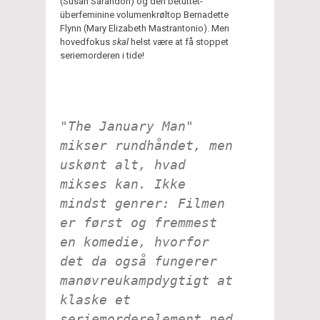
(Susan Sarandon) og den betuttet-
überfeminine volumenkrøltop Bernadette
Flynn (Mary Elizabeth Mastrantonio). Men
hovedfokus
skal
helst være at få stoppet
seriemorderen i tide!
"The January Man"
mikser rundhåndet, men
uskønt
alt
, hvad
mikses kan. Ikke
mindst genrer: Filmen
er først og fremmest
en komedie, hvorfor
det da også fungerer
manøvreukampdygtigt at
klaske et
seriemorderelement ned