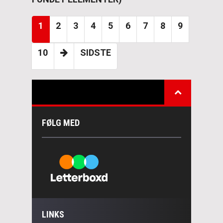
1
2
3
4
5
6
7
8
9
10
SIDSTE
FØLG MED
LINKS