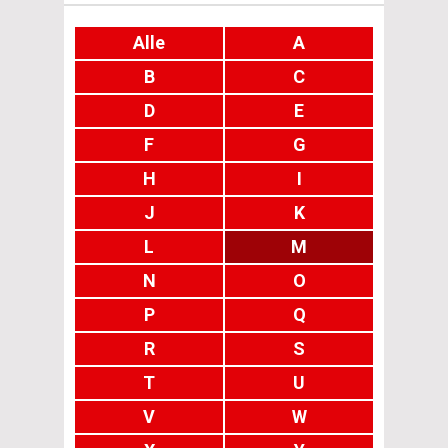
Alle
A
B
C
D
E
F
G
H
I
J
K
L
M
N
O
P
Q
R
S
T
U
V
W