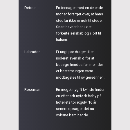
Detour
En teenager med en døende
mor er forarget over, at hans
stedfar ikke er nok til stede.
Snart havner han i det
forkerte selskab og i lort til
halsen.
Labrador
Et ungt par drager til en
isoleret svensk ø for at
besøge hendes far, men der
er bestemt ingen varm
modtagelse til svigersønnen.
Rosemari
En meget nygift kvinde finder
en efterladt nyfødt baby på
hotellets toiletgulv. 16 år
senere opsøger det nu
voksne barn hende.