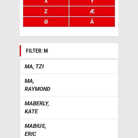
X
Y
Z
Æ
Ø
Å
FILTER: M
MA, TZI
MA,
RAYMOND
MABERLY,
KATE
MABIUS,
ERIC