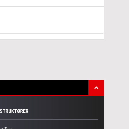
NSTRUKTØRER
ro, Tony