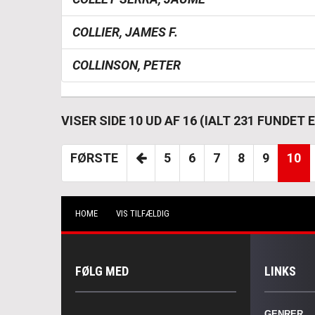
COLLIER, JAMES F.
COLLINSON, PETER
VISER SIDE 10 UD AF 16 (IALT 231 FUNDET
FØRSTE
5
6
7
8
9
10
HOME
VIS TILFÆLDIG
FØLG MED
LINKS
GENRER