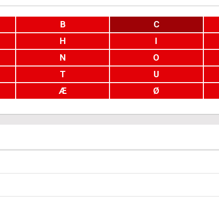
B
C
H
I
N
O
T
U
Æ
Ø