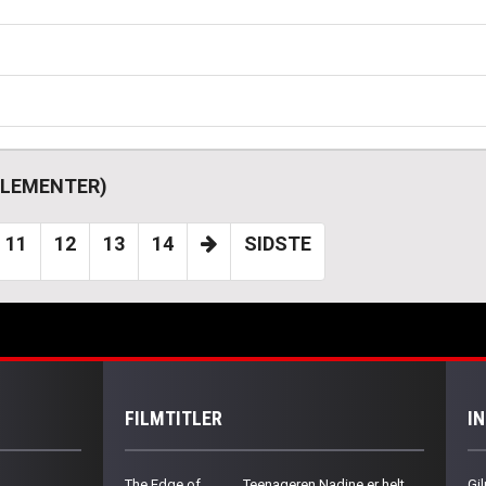
 ELEMENTER)
11
12
13
14
SIDSTE
FILMTITLER
I
The Edge of
Teenageren Nadine er helt
Gil