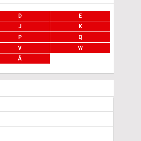
D
E
J
K
P
Q
V
W
Å