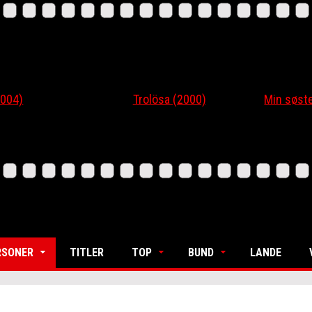
4)
Trolösa (2000)
Min søsters
RSONER
TITLER
TOP
BUND
LANDE