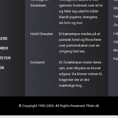
Seventeen
igennem frustreret over sit liv
Gla
og føler sig udenfor både
Ya
blandt pigerne, drengene,
sin bror og mor.
Zo
Le
Hotel Chevalier
Et kærestepar mødes på et
LERE
parisisk hotel og filosoferer
Cat
over partnerskabet over en
ØRER
Mu
omgang hed sex.
ITETER
Ka
Godsend
En forældrepar mister deres
.DK
søn, men tilbydes en klonet
udgave. Da klonen vokser til,
begynder der at ske
mærkelige ting...
© Copyright 1992-2026. All Rights Reserved. Philm.dk