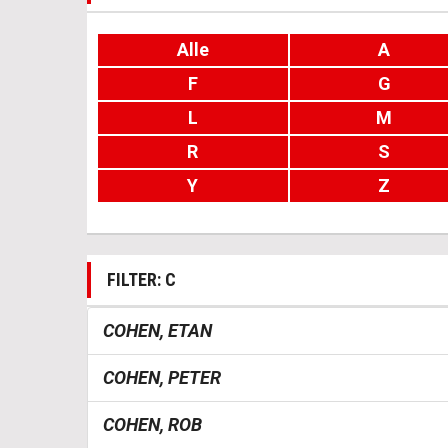
Alle
A
F
G
L
M
R
S
Y
Z
FILTER: C
COHEN, ETAN
COHEN, PETER
COHEN, ROB