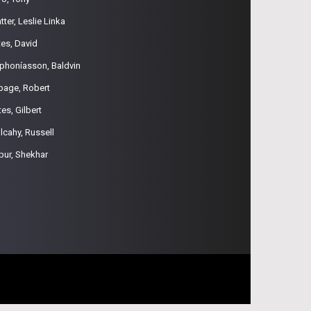
tter, Leslie Linka
tes, David
phoníasson, Baldvin
page, Robert
es, Gilbert
lcahy, Russell
pur, Shekhar