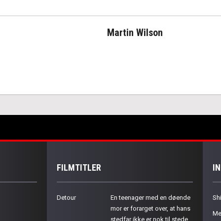
Martin Wilson
FILMTITLER
I
Detour
En teenager med en døende
Sh
mor er forarget over, at hans
Me
stedfar ikke er nok til stede.