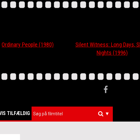
nary People (1980)
Silent Witness: Long Days, Short
Nights (1996)
VIS TILFÆLDIG
▼