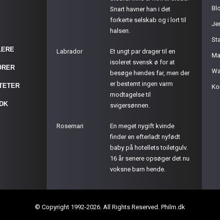
Bl
Snart havner han i det
forkerte selskab og i lort til
Je
halsen.
St
LERE
Labrador
Et ungt par drager til en
Ma
isoleret svensk ø for at
ØRER
Wa
besøge hendes far, men der
er bestemt ingen varm
ITETER
Ko
modtagelse til
.DK
svigersønnen.
Rosemari
En meget nygift kvinde
finder en efterladt nyfødt
baby på hotellets toiletgulv.
16 år senere opsøger det nu
voksne barn hende.
© Copyright 1992-2026. All Rights Reserved. Philm.dk