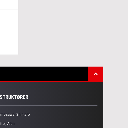
NSTRUKTØRER
imosawa, Shintaro
tter, Alan