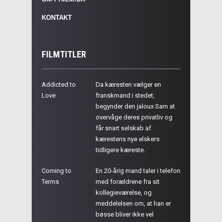
KONTAKT
FILMTITLER
Addicted to
Da kæresten vælger en
Love
franskmand i stedet,
begynder den jaloux Sam at
overvåge deres privatliv og
får snart selskab af
kærestens nye elskers
tidligere kæreste.
Coming to
En 20-årig mand taler i telefon
Terms
med forældrene fra sit
kollegieværelse, og
meddelelsen om, at han er
bøsse bliver ikke vel