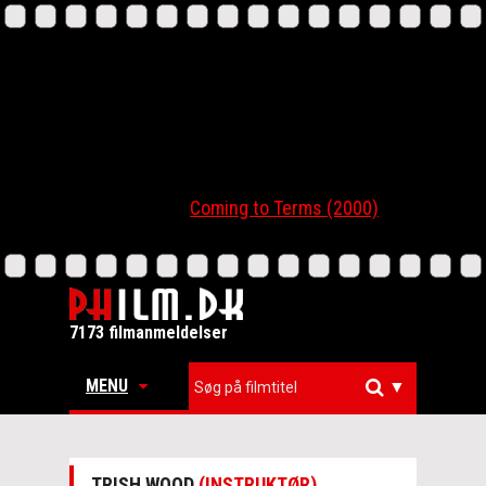
Coming to Terms (2000)
7173 filmanmeldelser
MENU
▼
TRISH WOOD
(INSTRUKTØR)