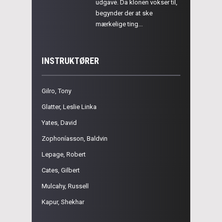
udgave. Da klonen vokser til,
begynder der at ske
mærkelige ting...
INSTRUKTØRER
Gilro, Tony
Glatter, Leslie Linka
Yates, David
Zophoníasson, Baldvin
Lepage, Robert
Cates, Gilbert
Mulcahy, Russell
Kapur, Shekhar